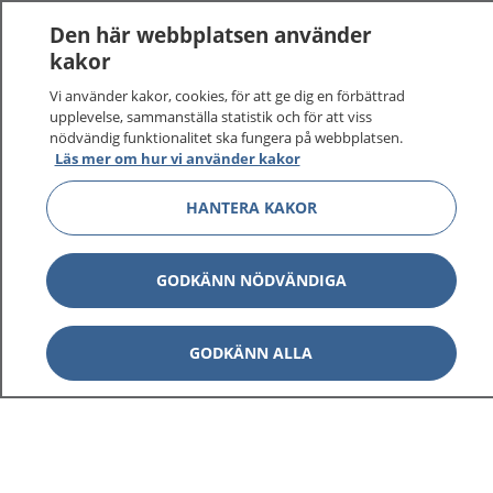
1177
–
tryggt om din hälsa och vård
Den här webbplatsen använder
kakor
På 1177.se får du råd om hälsa och information om
sjukdomar och vilka mottagningar du kan kontakta.
Vi använder kakor, cookies, för att ge dig en förbättrad
upplevelse, sammanställa statistik och för att viss
Logga in för att läsa din journal och göra dina
nödvändig funktionalitet ska fungera på webbplatsen.
vårdärenden. Ring telefonnummer 1177 för
Läs mer om hur vi använder kakor
sjukvårdsrådgivning dygnet runt.
1177 ger dig råd när du vill må bättre.
HANTERA KAKOR
GODKÄNN NÖDVÄNDIGA
Visa inn
1177 på flera språk
GODKÄNN ALLA
Visa inn
Om 1177
Visa inn
Kontakt