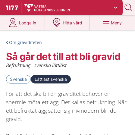
Du har valt region
Västra Götaland
.
Till startsidan för 1177
på 1177.se
på 1177.se
Meny
Logga in
Hitta vård
Om graviditeten
Så går det till att bli gravid
Befruktning - svenska lättläst
Svenska
Lättläst svenska
För att det ska bli en graviditet behöver en
spermie möta ett ägg. Det kallas befruktning. När
ett befruktat ägg sätter sig i livmodern blir du
gravid.