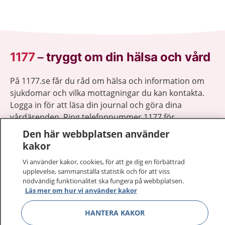
1177
–
tryggt om din hälsa och vård
På 1177.se får du råd om hälsa och information om
sjukdomar och vilka mottagningar du kan kontakta.
Logga in för att läsa din journal och göra dina
vårdärenden. Ring telefonnummer 1177 för
sjukvårdsrådgivning dygnet runt.
Den här webbplatsen använder
1177 ger dig råd när du vill må bättre.
kakor
Vi använder kakor, cookies, för att ge dig en förbättrad
upplevelse, sammanställa statistik och för att viss
nödvändig funktionalitet ska fungera på webbplatsen.
Läs mer om hur vi använder kakor
Visa inn
1177 på flera språk
HANTERA KAKOR