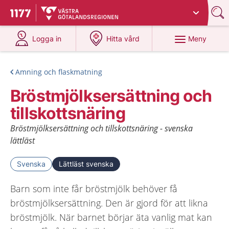
Du har valt region
Västra Götaland
.
Till startsidan för 1177
på 1177.se
på 1177.se
Meny
Logga in
Hitta vård
Amning och flaskmatning
Bröstmjölksersättning och
tillskottsnäring
Bröstmjölksersättning och tillskottsnäring - svenska
lättläst
Svenska
Lättläst svenska
Barn som inte får bröstmjölk behöver få
bröstmjölksersättning. Den är gjord för att likna
bröstmjölk. När barnet börjar äta vanlig mat kan