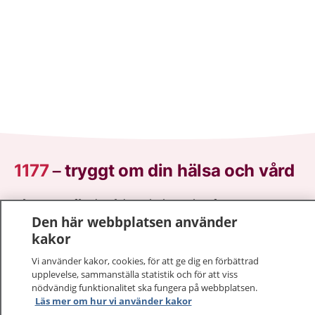
1177
–
tryggt om din hälsa och vård
På 1177.se får du råd om hälsa och information om
Den här webbplatsen använder
sjukdomar och vilka mottagningar du kan kontakta.
kakor
Logga in för att läsa din journal och göra dina
vårdärenden. Ring telefonnummer 1177 för
Vi använder kakor, cookies, för att ge dig en förbättrad
sjukvårdsrådgivning dygnet runt.
upplevelse, sammanställa statistik och för att viss
1177 ger dig råd när du vill må bättre.
nödvändig funktionalitet ska fungera på webbplatsen.
Läs mer om hur vi använder kakor