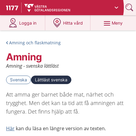
Du har valt region
Västra Götaland
.
Till startsidan för 1177
på 1177.se
på 1177.se
Meny
Logga in
Hitta vård
Amning och flaskmatning
Amning
Amning - svenska lättläst
Svenska
Lättläst svenska
Att amma ger barnet både mat, närhet och
trygghet. Men det kan ta tid att få amningen att
fungera. Det finns hjälp att få.
Här
kan du läsa en längre version av texten.