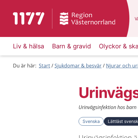
Till startsidan för 1177
D
Vä
Liv & hälsa
Barn & gravid
Olyckor & sk
Du är här:
Start
Sjukdomar & besvär
Njurar och ur
Urinvägs
Urinvägsinfektion hos barn -
Svenska
Lättläst svens
Urinvägsinfektion ä