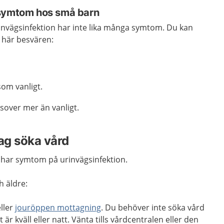
 symtom hos små barn
invägsinfektion har inte lika många symtom. Du kan
e här besvären:
 som vanligt.
 sover mer än vanligt.
jag söka vård
t har symtom på urinvägsinfektion.
h äldre:
ller
jouröppen mottagning
. Du behöver inte söka vård
 kväll eller natt. Vänta tills vårdcentralen eller den