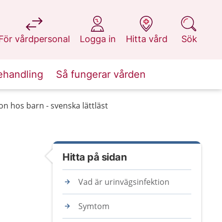
på 1177.se
på 1177.se
på 1177.se
på 1177.se
För vårdpersonal
Logga in
Hitta vård
Sök
ehandling
Så fungerar vården
on hos barn - svenska lättläst
Hitta på sidan
Vad är urinvägsinfektion
Symtom