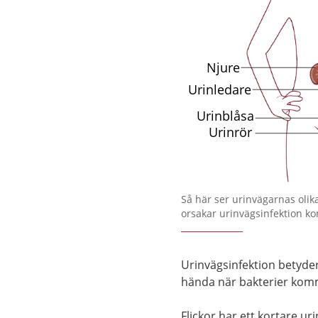
Så här ser urinvägarnas olik
orsakar urinvägsinfektion k
Urinvägsinfektion betyder 
hända när bakterier kom
Flickor har ett kortare uri