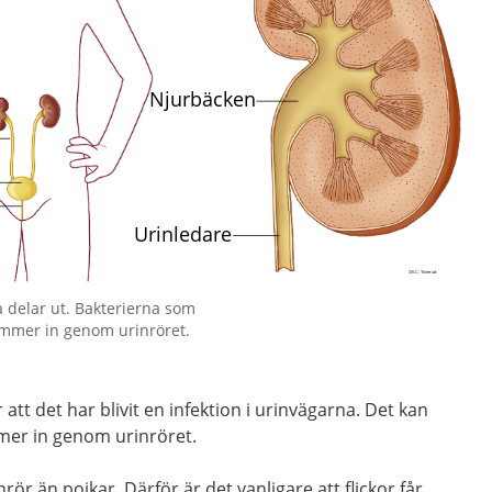
a delar ut. Bakterierna som
ommer in genom urinröret.
att det har blivit en infektion i urinvägarna. Det kan
mer in genom urinröret.
nrör än pojkar. Därför är det vanligare att flickor får