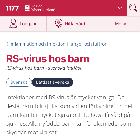
Du har valt region
Västernorrland
.
Till startsidan för 1177
på 1177.se
på 1177.se
Meny
Logga in
Hitta vård
Inflammation och infektion i lungor och luftrör
RS-virus hos barn
RS-virus hos barn - svenska lättläst
Svenska
Lättläst svenska
Infektioner med RS-virus är mycket vanliga. De
flesta barn blir sjuka som vid en förkylning. En del
barn kan bli mycket sjuka och behöva få vård på
sjukhus. Alla nyfödda barn kan få läkemedel som
skyddar mot viruset.