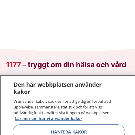
1177
–
tryggt om din hälsa och vård
På 1177.se får du råd om hälsa och information om
Den här webbplatsen använder
sjukdomar och vilka mottagningar du kan kontakta.
kakor
Logga in för att läsa din journal och göra dina
vårdärenden. Ring telefonnummer 1177 för
Vi använder kakor, cookies, för att ge dig en förbättrad
upplevelse, sammanställa statistik och för att viss
sjukvårdsrådgivning dygnet runt.
nödvändig funktionalitet ska fungera på webbplatsen.
1177 ger dig råd när du vill må bättre.
Läs mer om hur vi använder kakor
HANTERA KAKOR