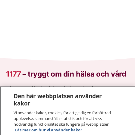
1177
–
tryggt om din hälsa och vård
På 1177.se får du råd om hälsa och information om
Den här webbplatsen använder
sjukdomar och vilka mottagningar du kan kontakta.
kakor
Logga in för att läsa din journal och göra dina
vårdärenden. Ring telefonnummer 1177 för
Vi använder kakor, cookies, för att ge dig en förbättrad
sjukvårdsrådgivning dygnet runt.
upplevelse, sammanställa statistik och för att viss
1177 ger dig råd när du vill må bättre.
nödvändig funktionalitet ska fungera på webbplatsen.
Läs mer om hur vi använder kakor