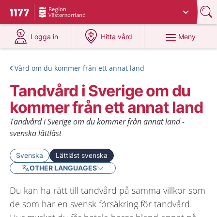
Du har valt region
Västernorrland
.
Till startsidan för 1177
på 1177.se
på 1177.se
Meny
Logga in
Hitta vård
Vård om du kommer från ett annat land
Tandvård i Sverige om du
kommer från ett annat land
Tandvård i Sverige om du kommer från annat land -
svenska lättläst
Svenska
Lättläst svenska
OTHER LANGUAGES
Du kan ha rätt till tandvård på samma villkor som
de som har en svensk försäkring för tandvård.