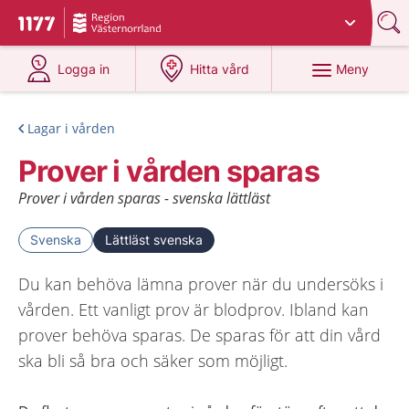
Du har valt region
Västernorrland
.
Till startsidan för 1177
på 1177.se
på 1177.se
Meny
Logga in
Hitta vård
Lagar i vården
Prover i vården sparas
Prover i vården sparas - svenska lättläst
Svenska
Lättläst svenska
Du kan behöva lämna prover när du undersöks i
vården. Ett vanligt prov är blodprov. Ibland kan
prover behöva sparas. De sparas för att din vård
ska bli så bra och säker som möjligt.