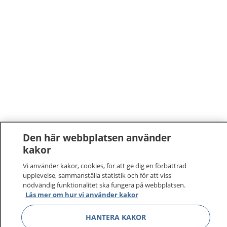
Den här webbplatsen använder
kakor
1177
–
tryggt om din hälsa och vård
Vi använder kakor, cookies, för att ge dig en förbättrad
På 1177.se får du råd om hälsa och information om
upplevelse, sammanställa statistik och för att viss
nödvändig funktionalitet ska fungera på webbplatsen.
sjukdomar och vilka mottagningar du kan kontakta.
Läs mer om hur vi använder kakor
Logga in för att läsa din journal och göra dina
vårdärenden. Ring telefonnummer 1177 för
HANTERA KAKOR
sjukvårdsrådgivning dygnet runt.