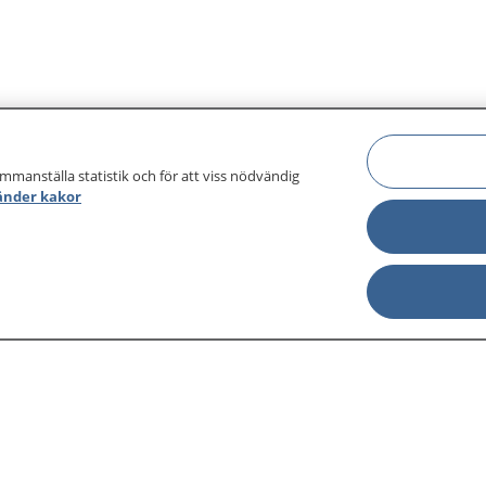
ammanställa statistik och för att viss nödvändig
änder kakor
sjukdomar och
Other languages
sa din journal
Lättläst svenska
 för