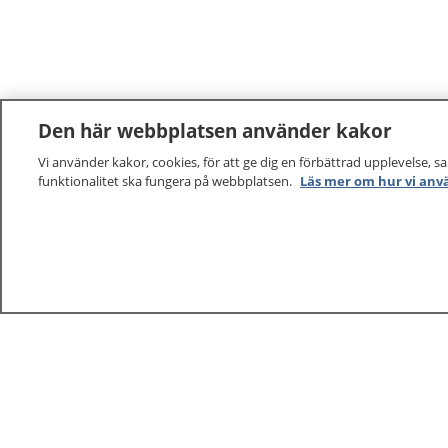
Den här webbplatsen använder kakor
Vi använder kakor, cookies, för att ge dig en förbättrad upplevelse, s
funktionalitet ska fungera på webbplatsen.
Läs mer om hur vi anv
1177
–
tryggt om din hälsa och vård
På 1177.se får du råd om hälsa och information om 
vilka mottagningar du kan kontakta. Logga in för att lä
och göra dina vårdärenden. Ring telefonnummer 1177
sjukvårdsrådgivning dygnet runt.
1177 ger dig råd när du vill må bättre.