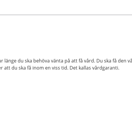
är osäker på var du ska söka
vård. Du kan prata svenska eller
engelska. Sjuksköterskorna som
svarar kan även ge dig råd om
vad du kan göra själv för att må
bättre.
ur länge du ska behöva vänta på att få vård. Du ska få den 
tt du ska få inom en viss tid. Det kallas vårdgaranti.