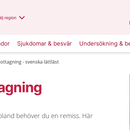
u har valt region
lj
en annan
region
Västernorrland
.
ador
Sjukdomar & besvär
Undersökning & b
ottagning - svenska lättläst
tagning
bland behöver du en remiss. Här