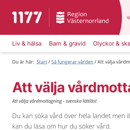
Till startsidan för 1177
D
Vä
Liv & hälsa
Barn & gravid
Olyckor & sk
Du är här:
Start
Så fungerar vården
Att välja vårdm
Att välja vårdmot
Att välja vårdmottagning - svenska lättläst
Du kan söka vård över hela landet men i
kan du läsa om hur du söker vård.