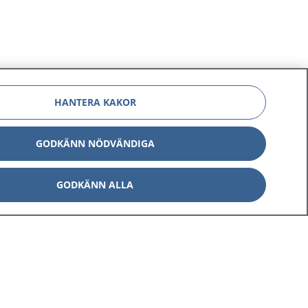
HANTERA KAKOR
GODKÄNN NÖDVÄNDIGA
GODKÄNN ALLA
Om 1177
Kontakt
E-tjänster
Press
Aktuellt
Digital tillgänglighet