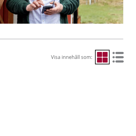
Visa innehåll som:
Visa som rutnät
Visa som 