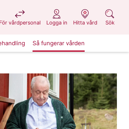
på 1177.se
på 1177.se
på 1177.se
på 1177.se
För vårdpersonal
Logga in
Hitta vård
Sök
ehandling
Så fungerar vården