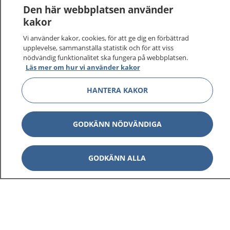
Den här webbplatsen använder
kakor
Vi använder kakor, cookies, för att ge dig en förbättrad
1177
–
tryggt om din hälsa och vård
upplevelse, sammanställa statistik och för att viss
nödvändig funktionalitet ska fungera på webbplatsen.
Läs mer om hur vi använder kakor
På 1177.se får du råd om hälsa och information om
sjukdomar och vilka mottagningar du kan kontakta.
HANTERA KAKOR
Logga in för att läsa din journal och göra dina
vårdärenden. Ring telefonnummer 1177 för
sjukvårdsrådgivning dygnet runt.
GODKÄNN NÖDVÄNDIGA
1177 ger dig råd när du vill må bättre.
GODKÄNN ALLA
Visa inn
1177 på flera språk
Visa inn