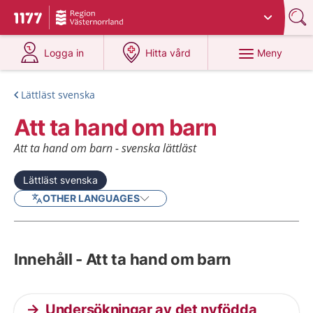
Du har valt region
Västernorrland
.
Till startsidan för 1177
på 1177.se
på 1177.se
Meny
Logga in
Hitta vård
Lättläst svenska
Att ta hand om barn
Att ta hand om barn - svenska lättläst
Lättläst svenska
OTHER LANGUAGES
Innehåll - Att ta hand om barn
Undersökningar av det nyfödda