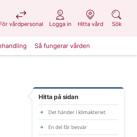
på 1177.se
på 1177.se
på 1177.se
på 1177.se
För vårdpersonal
Logga in
Hitta vård
Sök
ehandling
Så fungerar vården
Hitta på sidan
Det händer i klimakteriet
En del får besvär