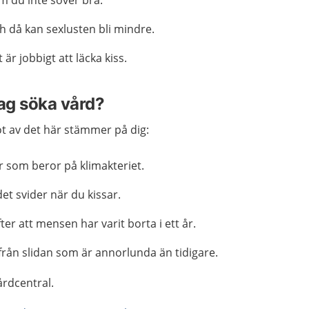
m du inte sover bra.
 då kan sexlusten bli mindre.
 är jobbigt att läcka kiss.
jag söka vård?
 av det här stämmer på dig:
r som beror på klimakteriet.
det svider när du kissar.
ter att mensen har varit borta i ett år.
från slidan som är annorlunda än tidigare.
årdcentral.