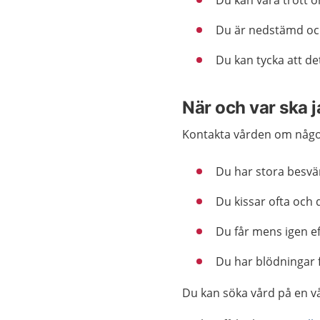
Du kan vara trött o
Du är nedstämd och
Du kan tycka att det
När och var ska 
Kontakta vården om något
Du har stora besvä
Du kissar ofta och 
Du får mens igen ef
Du har blödningar 
Du kan söka vård på en v