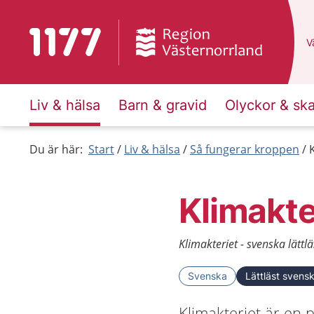
Till startsidan för 1177
D
Vä
Liv & hälsa
Barn & gravid
Olyckor & sk
Du är här:
Start
Liv & hälsa
Så fungerar kroppen
Klimakte
Klimakteriet - svenska lättlä
Svenska
Lättläst svens
Klimakteriet är en 