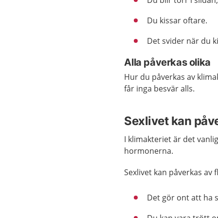
Du blir torr i slid
Du kissar oftare.
Det svider när du k
Alla påverkas olika
Hur du påverkas av klimakt
får inga besvär alls.
Sexlivet kan påv
I klimakteriet är det vanl
hormonerna.
Sexlivet kan påverkas av 
Det gör ont att ha 