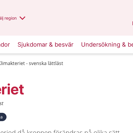
u har valt region
lj
en annan
region
Västernorrland
.
ador
Sjukdomar & besvär
Undersökning & b
Klimakteriet - svenska lättläst
riet
st
ka
period då kroppen förändras på olika sätt.