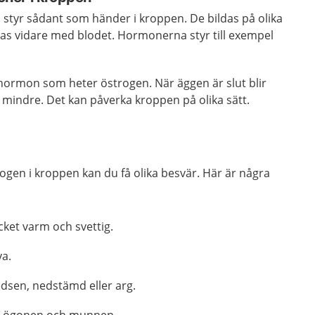
tyr sådant som händer i kroppen. De bildas på olika
das vidare med blodet. Hormonerna styr till exempel
 hormon som heter östrogen. När äggen är slut blir
indre. Det kan påverka kroppen på olika sätt.
ogen i kroppen kan du få olika besvär. Här är några
ycket varm och svettig.
va.
edsen, nedstämd eller arg.