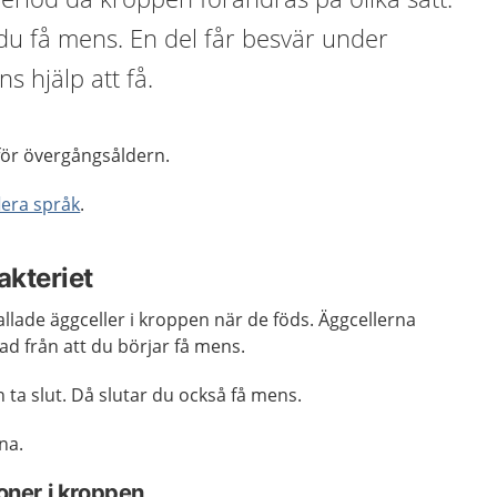
du få mens. En del får besvär under
ns hjälp att få.
 för övergångsåldern.
flera språk
.
akteriet
allade äggceller i kroppen när de föds. Äggcellerna
ad från att du börjar få mens.
n ta slut. Då slutar du också få mens.
na.
ner i kroppen