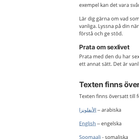
exempel kan det vara sv
Lär dig gärna om vad som
vanliga. Lyssna på din när
förstå och ge stöd.
Prata om sexlivet
Prata med den du har sex
ett annat sätt. Det är van
Texten finns öve
Texten finns översatt till 
الأنفلونزا
– arabiska
English
– engelska
Soomaali
- somaliska