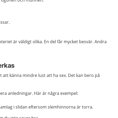
an, ögonen och munnen.
issar.
eriet är väldigt olika. En del får mycket besvär. Andra
erkas
igt att känna mindre lust att ha sex. Det kan bero på
flera anledningar. Här är några exempel:
samlag i slidan eftersom slemhinnorna är torra.