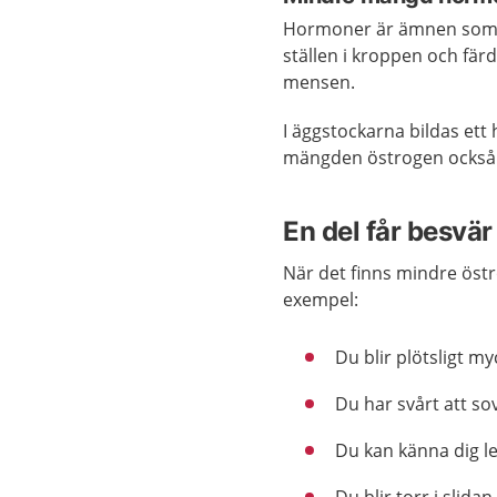
Hormoner är ämnen som s
ställen i kroppen och fär
mensen.
I äggstockarna bildas ett
mängden östrogen också m
En del får besvär
När det finns mindre östr
exempel:
Du blir plötsligt m
Du har svårt att so
Du kan känna dig l