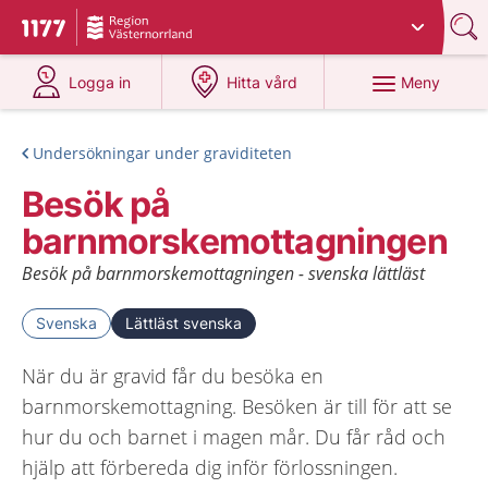
Du har valt region
Västernorrland
.
Till startsidan för 1177
på 1177.se
på 1177.se
Meny
Logga in
Hitta vård
Undersökningar under graviditeten
Besök på
barnmorskemottagningen
Besök på barnmorskemottagningen - svenska lättläst
Svenska
Lättläst svenska
När du är gravid får du besöka en
barnmorskemottagning. Besöken är till för att se
hur du och barnet i magen mår. Du får råd och
hjälp att förbereda dig inför förlossningen.