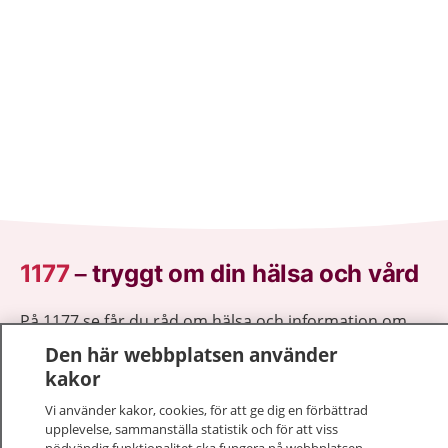
1177
–
tryggt om din hälsa och vård
På 1177.se får du råd om hälsa och information om
sjukdomar och vilka mottagningar du kan kontakta.
Den här webbplatsen använder
Logga in för att läsa din journal och göra dina
kakor
vårdärenden. Ring telefonnummer 1177 för
Vi använder kakor, cookies, för att ge dig en förbättrad
sjukvårdsrådgivning dygnet runt.
upplevelse, sammanställa statistik och för att viss
1177 ger dig råd när du vill må bättre.