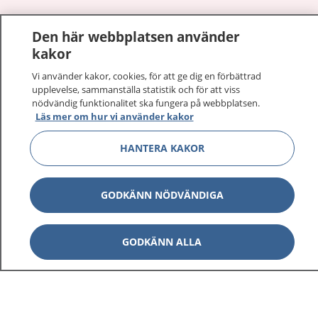
1177
–
tryggt om din hälsa och vård
Den här webbplatsen använder
kakor
På 1177.se får du råd om hälsa och information om
sjukdomar och vilka mottagningar du kan kontakta.
Vi använder kakor, cookies, för att ge dig en förbättrad
Logga in för att läsa din journal och göra dina
upplevelse, sammanställa statistik och för att viss
nödvändig funktionalitet ska fungera på webbplatsen.
vårdärenden. Ring telefonnummer 1177 för
Läs mer om hur vi använder kakor
sjukvårdsrådgivning dygnet runt.
1177 ger dig råd när du vill må bättre.
HANTERA KAKOR
GODKÄNN NÖDVÄNDIGA
Visa inn
1177 på flera språk
GODKÄNN ALLA
Visa inn
Om 1177
Visa inn
Kontakt