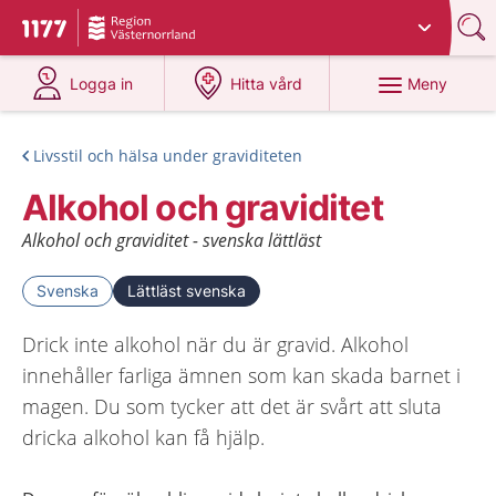
Du har valt region
Västernorrland
.
Till startsidan för 1177
på 1177.se
på 1177.se
Meny
Logga in
Hitta vård
Livsstil och hälsa under graviditeten
Alkohol och graviditet
Alkohol och graviditet - svenska lättläst
Svenska
Lättläst svenska
Drick inte alkohol när du är gravid. Alkohol
innehåller farliga ämnen som kan skada barnet i
magen. Du som tycker att det är svårt att sluta
dricka alkohol kan få hjälp.