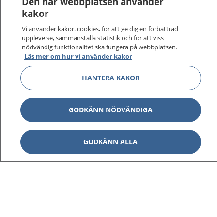
Den här webbplatsen använder
kakor
På 1177.se får du råd om hälsa och information om
Vi använder kakor, cookies, för att ge dig en förbättrad
sjukdomar och vilka mottagningar du kan kontakta.
upplevelse, sammanställa statistik och för att viss
Logga in för att läsa din journal och göra dina
nödvändig funktionalitet ska fungera på webbplatsen.
vårdärenden. Ring telefonnummer 1177 för
Läs mer om hur vi använder kakor
sjukvårdsrådgivning dygnet runt.
1177 ger dig råd när du vill må bättre.
HANTERA KAKOR
GODKÄNN NÖDVÄNDIGA
Visa inn
GODKÄNN ALLA
1177 på flera språk
Visa inn
Om 1177
Visa inn
Kontakt