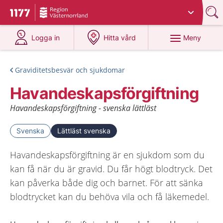
Du har valt region
Västernorrland
.
Till startsidan för 1177
på 1177.se
på 1177.se
Meny
Logga in
Hitta vård
Graviditetsbesvär och sjukdomar
Havandeskapsförgiftning
Havandeskapsförgiftning - svenska lättläst
Svenska
Lättläst svenska
Havandeskapsförgiftning är en sjukdom som du
kan få när du är gravid. Du får högt blodtryck. Det
kan påverka både dig och barnet. För att sänka
blodtrycket kan du behöva vila och få läkemedel.