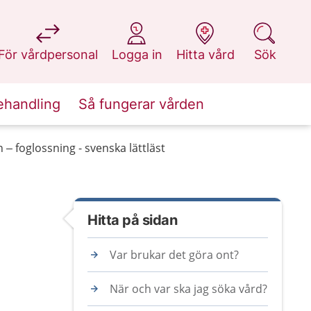
på 1177.se
på 1177.se
på 1177.se
på 1177.se
För vårdpersonal
Logga in
Hitta vård
Sök
ehandling
Så fungerar vården
– foglossning - svenska lättläst
Hitta på sidan
Var brukar det göra ont?
När och var ska jag söka vård?