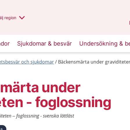
u har valt region
lj
en annan
region
Västernorrland
.
ador
Sjukdomar & besvär
Undersökning & b
etsbesvär och sjukdomar
Bäckensmärta under graviditeten 
märta under
eten - foglossning
eten – foglossning - svenska lättläst
ka