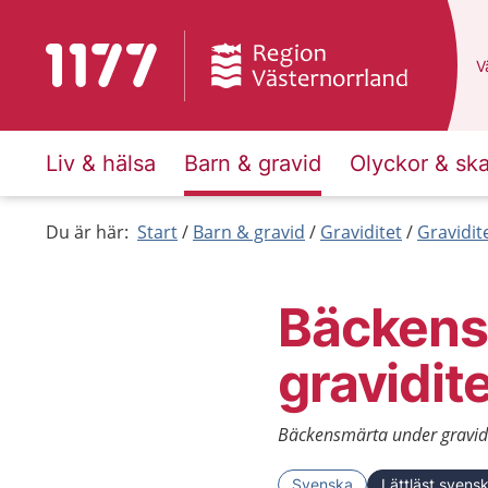
Till startsidan för 1177
D
Vä
Liv & hälsa
Barn & gravid
Olyckor & sk
Du är här:
Start
Barn & gravid
Graviditet
Gravidit
Bäckens
gravidit
Bäckensmärta under gravidit
Svenska
Lättläst svens