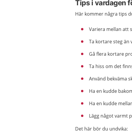
Tips i vardagen f
Här kommer några tips d
Variera mellan att s
Ta kortare steg än 
Gå flera kortare pr
Ta hiss om det finn
Använd bekväma sk
Ha en kudde bakom 
Ha en kudde mellan
Lägg något varmt p
Det här bör du undvika: