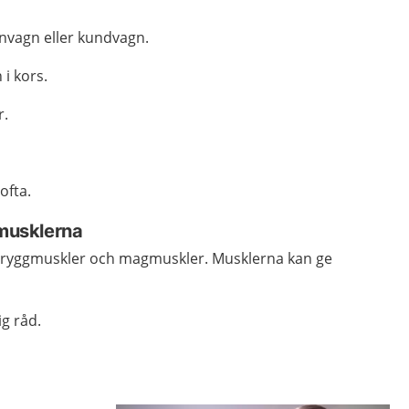
rnvagn eller kundvagn.
 i kors.
r.
ofta.
 musklerna
e ryggmuskler och magmuskler. Musklerna kan ge
ig råd.