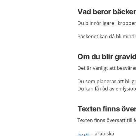
Vad beror bäcke
Du blir rörligare i kropp
Bäckenet kan då bli mindre
Om du blir gravid
Det är vanligt att besvär
Du som planerar att bli 
Du kan få råd av en fysio
Texten finns öve
Texten finns översatt till 
لعربية
– arabiska