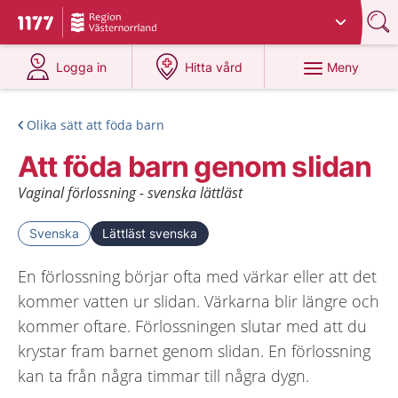
Du har valt region
Västernorrland
.
Till startsidan för 1177
på 1177.se
på 1177.se
Meny
Logga in
Hitta vård
Olika sätt att föda barn
Att föda barn genom slidan
Vaginal förlossning - svenska lättläst
Svenska
Lättläst svenska
En förlossning börjar ofta med värkar eller att det
kommer vatten ur slidan. Värkarna blir längre och
kommer oftare. Förlossningen slutar med att du
krystar fram barnet genom slidan. En förlossning
kan ta från några timmar till några dygn.