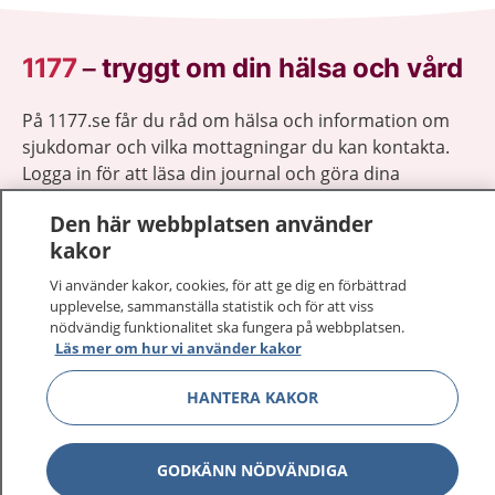
1177
–
tryggt om din hälsa och vård
På 1177.se får du råd om hälsa och information om
sjukdomar och vilka mottagningar du kan kontakta.
Logga in för att läsa din journal och göra dina
vårdärenden. Ring telefonnummer 1177 för
Den här webbplatsen använder
sjukvårdsrådgivning dygnet runt.
kakor
1177 ger dig råd när du vill må bättre.
Vi använder kakor, cookies, för att ge dig en förbättrad
upplevelse, sammanställa statistik och för att viss
nödvändig funktionalitet ska fungera på webbplatsen.
Läs mer om hur vi använder kakor
Visa inn
HANTERA KAKOR
1177 på flera språk
Visa inn
Om 1177
GODKÄNN NÖDVÄNDIGA