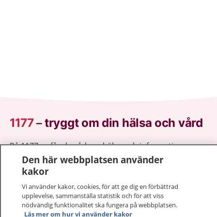
1177
–
tryggt om din hälsa och vård
På 1177.se får du råd om hälsa och information om
sjukdomar och vilka mottagningar du kan kontakta.
Den här webbplatsen använder
Logga in för att läsa din journal och göra dina
kakor
vårdärenden. Ring telefonnummer 1177 för
Vi använder kakor, cookies, för att ge dig en förbättrad
sjukvårdsrådgivning dygnet runt.
upplevelse, sammanställa statistik och för att viss
1177 ger dig råd när du vill må bättre.
nödvändig funktionalitet ska fungera på webbplatsen.
Läs mer om hur vi använder kakor