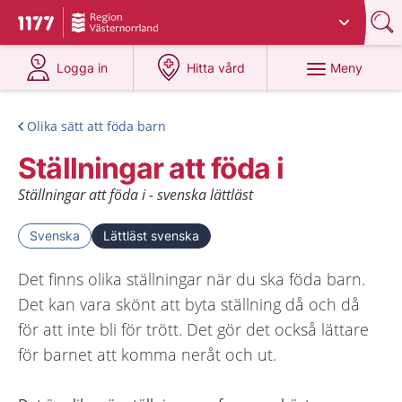
Du har valt region
Västernorrland
.
Till startsidan för 1177
på 1177.se
på 1177.se
Meny
Logga in
Hitta vård
Olika sätt att föda barn
Ställningar att föda i
Ställningar att föda i - svenska lättläst
Svenska
Lättläst svenska
Det finns olika ställningar när du ska föda barn.
Det kan vara skönt att byta ställning då och då
för att inte bli för trött. Det gör det också lättare
för barnet att komma neråt och ut.