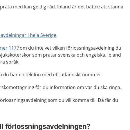
rata med kan ge dig råd. Ibland är det bättre att stanna
savdelningar i hela Sverige
.
mer 1177
om du inte vet vilken förlossningsavdelning du
 sjuksköterskor som pratar svenska och engelska.
Ibland
dra språk.
m du har en telefon med ett utländskt nummer.
skemottagning får du information om var du ska ringa.
förlossningsavdelning som du vill komma till. Då får du
ill förlossningsavdelningen?