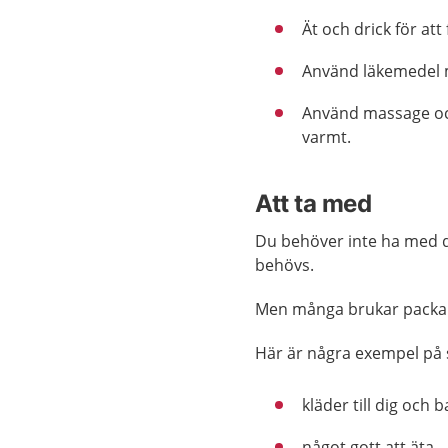
Ät och drick för att 
Använd läkemedel 
Använd massage o
varmt.
Att ta med
Du behöver inte ha med di
behövs.
Men många brukar packa 
Här är några exempel på 
kläder till dig och 
något gott att äta