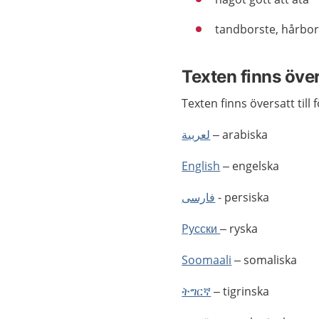
tandborste, hårbors
Texten finns öve
Texten finns översatt till 
لعربية
– arabiska
English
– engelska
فارسى
- persiska
Pусски
– ryska
Soomaali
– somaliska
ትግርኛ
– tigrinska