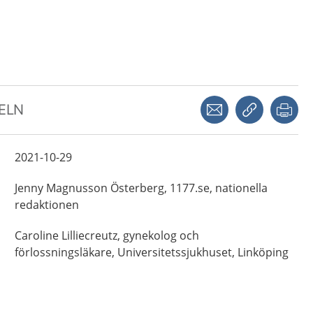
Dela via mejl
Kopiera län
Skr
KELN
2021-10-29
Jenny
Magnusson Österberg,
1177.se, nationella
redaktionen
Caroline
Lilliecreutz,
gynekolog och
förlossningsläkare,
Universitetssjukhuset,
Linköping