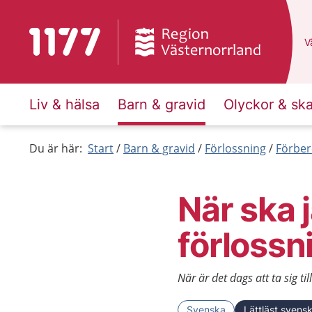
Till startsidan för 1177
D
Vä
Liv & hälsa
Barn & gravid
Olyckor & sk
Du är här:
Start
Barn & gravid
Förlossning
Förber
När ska j
förloss
När är det dags att ta sig ti
Svenska
Lättläst svens