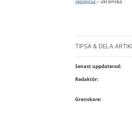
українськ
– ukrainska
TIPSA & DELA ARTI
Senast uppdaterad
:
Redaktör
:
Granskare
: