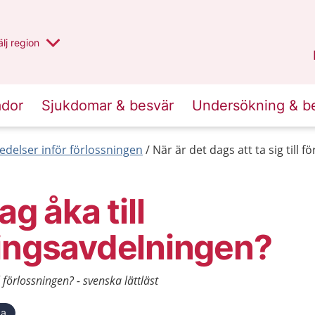
u har valt region
lj
en annan
region
Västernorrland
.
ador
Sjukdomar & besvär
Undersökning & b
edelser inför förlossningen
När är det dags att ta sig till f
ag åka till
ningsavdelningen?
ll förlossningen? - svenska lättläst
ka