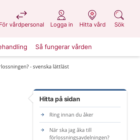
på 1177.se
på 1177.se
på 1177.se
på 1177.se
För vårdpersonal
Logga in
Hitta vård
Sök
ehandling
Så fungerar vården
örlossningen? - svenska lättläst
Hitta på sidan
Ring innan du åker
När ska jag åka till
förlossningsavdelningen?