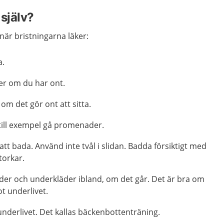
själv?
när bristningarna läker:
a.
er om du har ont.
m det gör ont att sitta.
 till exempel gå promenader.
 att bada. Använd inte tvål i slidan. Badda försiktigt med
torkar.
äder och underkläder ibland, om det går. Det är bra om
t underlivet.
nderlivet. Det kallas
bäckenbottenträning
.