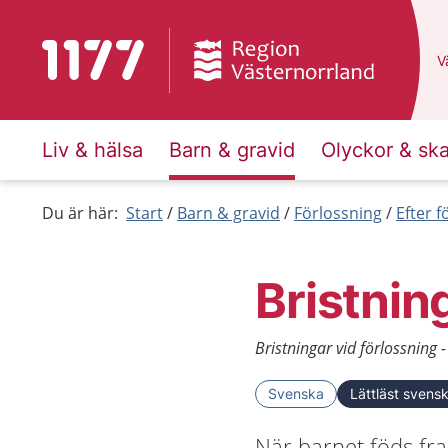
Till startsidan för 1177
D
Vä
Liv & hälsa
Barn & gravid
Olyckor & sk
Du är här:
Start
Barn & gravid
Förlossning
Efter 
Bristnin
Bristningar vid förlossning -
Svenska
Lättläst svens
När barnet föds fram