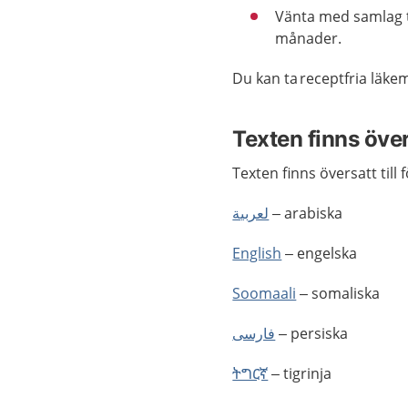
Vänta med
samlag
månader.
Du kan ta
receptfria läke
Texten finns öve
Texten finns översatt till 
لعربية
– arabiska
English
– engelska
Soomaali
– somaliska
فارسى
– persiska
ትግርኛ
– tigrinja