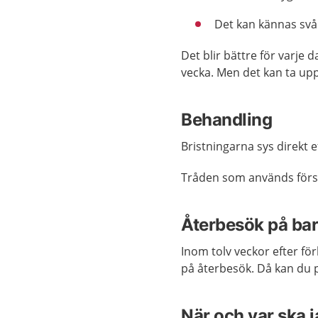
Det kan kännas svår
Det blir bättre för varje
vecka. Men det kan ta upp t
Behandling
Bristningarna sys direkt e
Tråden som används försvi
Återbesök på b
Inom tolv veckor efter
för
på återbesök
.
Då kan
du
När och var ska 