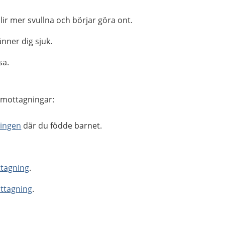
blir mer svullna och börjar göra ont.
änner dig sjuk.
sa.
 mottagningar:
ningen
där du födde barnet.
.
tagning
.
ttagning
.