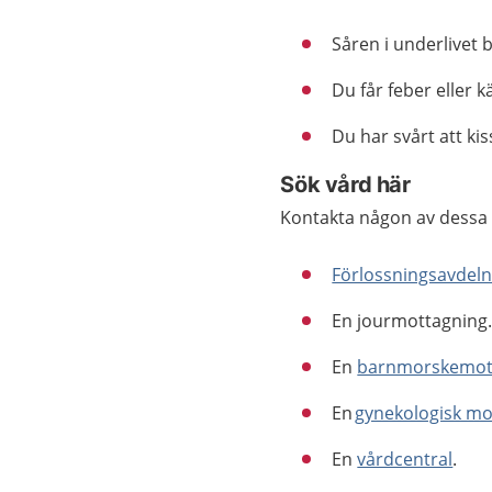
Såren i underlivet 
Du får feber eller k
Du har svårt att kis
Sök vård här
Kontakta någon av dessa
Förlossningsavdel
En jourmottagning
En
barnmorskemot
En
gynekologisk mo
En
vårdcentral
.