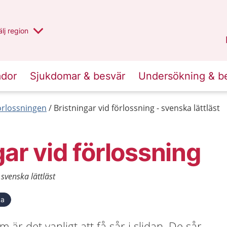
u har valt region
lj
en annan
region
Västernorrland
.
ador
Sjukdomar & besvär
Undersökning & b
förlossningen
Bristningar vid förlossning - svenska lättläst
gar vid förlossning
 svenska lättläst
ka
 är det vanligt att få sår i slidan. De sår