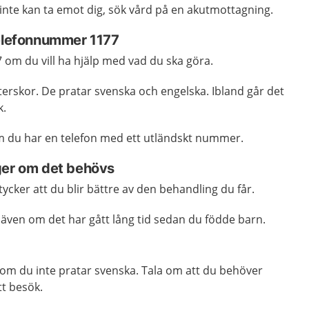
 inte kan ta emot dig, sök vård på en akutmottagning.
telefonnummer 1177
7
om du vill ha hjälp med vad du ska göra.
terskor.
De pratar svenska och engelska. Ibland går det
k.
m du har en telefon med ett utländskt nummer.
ger om det behövs
ycker att du blir bättre av den behandling du får.
å, även om det har gått lång tid sedan du födde barn.
k om du inte pratar svenska. Tala om att du behöver
tt besök.