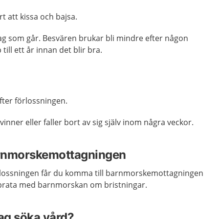
t att kissa och bajsa.
 dag som går. Besvären brukar bli mindre efter någon
ill ett år innan det blir bra.
fter förlossningen.
nner eller faller bort av sig själv inom några veckor.
arnmorskemottagningen
lossningen får du komma till barnmorskemottagningen
prata
med barnmorskan
om bristningar.
jag söka vård?