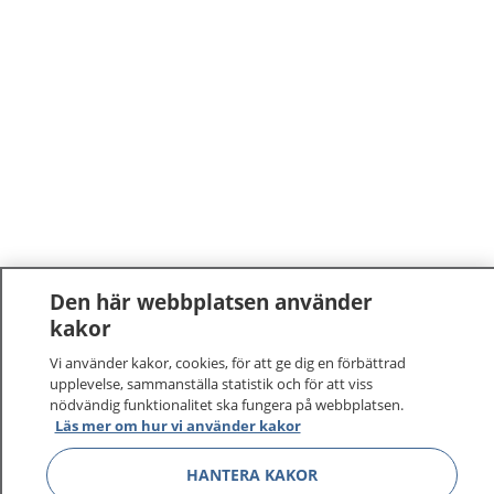
Den här webbplatsen använder
kakor
1177
–
tryggt om din hälsa och vård
Vi använder kakor, cookies, för att ge dig en förbättrad
På 1177.se får du råd om hälsa och information om
upplevelse, sammanställa statistik och för att viss
nödvändig funktionalitet ska fungera på webbplatsen.
sjukdomar och vilka mottagningar du kan kontakta.
Läs mer om hur vi använder kakor
Logga in för att läsa din journal och göra dina
vårdärenden. Ring telefonnummer 1177 för
HANTERA KAKOR
sjukvårdsrådgivning dygnet runt.