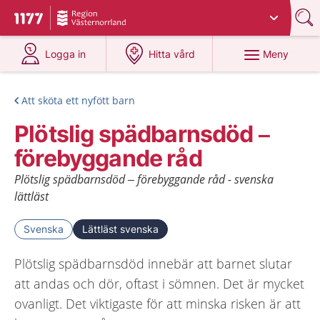
Du har valt region
Västernorrland
.
Till startsidan för 1177
på 1177.se
på 1177.se
Meny
Logga in
Hitta vård
Att sköta ett nyfött barn
Plötslig spädbarnsdöd –
förebyggande råd
Plötslig spädbarnsdöd – förebyggande råd - svenska
lättläst
Svenska
Lättläst svenska
Plötslig spädbarnsdöd innebär att barnet slutar
att andas och dör, oftast i sömnen. Det är mycket
ovanligt. Det viktigaste för att minska risken är att