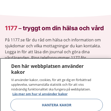
1177
–
tryggt om din hälsa och vård
På 1177.se får du råd om hälsa och information om
sjukdomar och vilka mottagningar du kan kontakta.
Logga in för att läsa din journal och göra dina
vårdärenden. Ring telefonnummer 1177 för
sjukvårdsrådgivning dygnet runt.
Den här webbplatsen använder
1177 ger dig råd när du vill må bättre.
kakor
Vi använder kakor, cookies, för att ge dig en förbättrad
upplevelse, sammanställa statistik och för att viss
nödvändig funktionalitet ska fungera på webbplatsen.
Läs mer om hur vi använder kakor
Visa inn
1177 på flera språk
HANTERA KAKOR