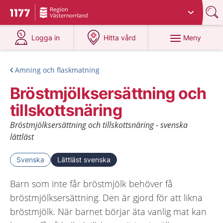
Du har valt region
Västernorrland
.
Till startsidan för 1177
på 1177.se
på 1177.se
Meny
Logga in
Hitta vård
Amning och flaskmatning
Bröstmjölksersättning och
tillskottsnäring
Bröstmjölksersättning och tillskottsnäring - svenska
lättläst
Svenska
Lättläst svenska
Barn som inte får bröstmjölk behöver få
bröstmjölksersättning. Den är gjord för att likna
bröstmjölk. När barnet börjar äta vanlig mat kan