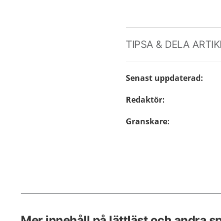
TIPSA & DELA ARTI
Senast uppdaterad
:
Redaktör
:
Granskare
:
Mer innehåll på lättläst och andra s