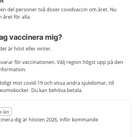
et
n del personer två doser covidvaccin om året. Nu
året för alla.
jag vaccinera mig?
et är höst eller vinter.
varar för vaccinationen. Välj region högst upp på den
information.
idigt mot covid-19 och vissa andra sjukdomar, till
neumokocker. Du kan behöva betala.
illägget från region Uppsala län
a län
egion Uppsala län
cinera dig är hösten 2026, inför kommande