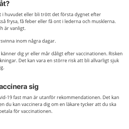
åt?
 i huvudet eller bli trött det första dygnet efter
å frysa, få feber eller få ont i lederna och musklerna.
h är vanligt.
örsvinna inom några dagar.
känner dig yr eller mår dåligt efter vaccinationen. Risken
rkningar. Det kan vara en större risk att bli allvarligt sjuk
g.
accinera sig
vid-19 fast man är utanför rekommendationen. Det kan
Men du kan vaccinera dig om en läkare tycker att du ska
betala för vaccinationen.