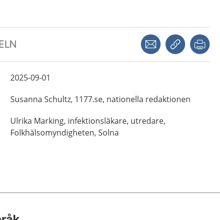
Dela via mejl
Kopiera län
Skr
KELN
2025-09-01
Susanna
Schultz,
1177.se, nationella redaktionen
Ulrika
Marking,
infektionsläkare, utredare,
Folkhälsomyndigheten,
Solna
pråk