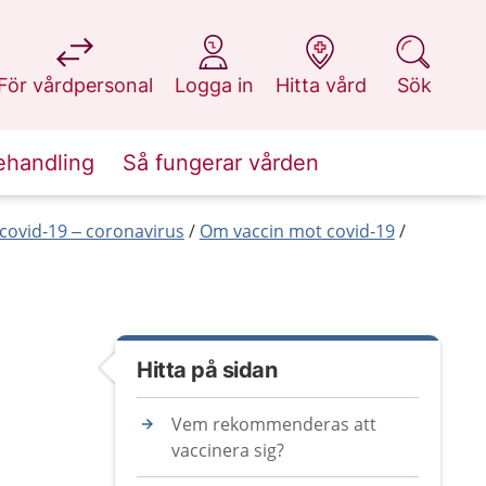
på 1177.se
på 1177.se
på 1177.se
på 1177.se
För vårdpersonal
Logga in
Hitta vård
Sök
ehandling
Så fungerar vården
covid-19 – coronavirus
Om vaccin mot covid-19
Hitta på sidan
Vem rekommenderas att
vaccinera sig?