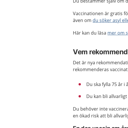
Du bestämmer själv om du
Vaccinationen är gratis f
även om
du söker asyl ell
Här kan du läsa
mer om s
Vem rekommender
Det är nya rekommendatio
rekommenderas vaccinatio
Du ska fylla 75 år i 
Du kan bli allvarligt
Du behöver inte vaccinera
en ökad risk att bli allva