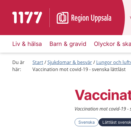
Till startsidan för 1177
Liv & hälsa
Barn & gravid
Olyckor & sk
Du är
Start
Sjukdomar & besvär
Lungor och luft
här:
Vaccination mot covid-19 - svenska lättläst
Vaccinat
Vaccination mot covid-19 - 
Svenska
Lättläst svens