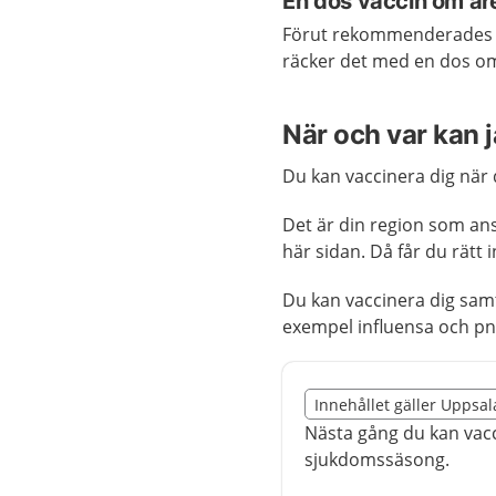
En dos vaccin om år
Förut rekommenderades e
räcker det med en dos om 
När och var kan 
Du kan vaccinera dig när d
Det är din region som ans
här sidan. Då får du rätt 
Du kan vaccinera dig samt
exempel influensa och p
Slut på det regionala t
Innehållet gäller Uppsal
Nedan innehåll gäller r
Nästa gång du kan vac
sjukdomssäsong.