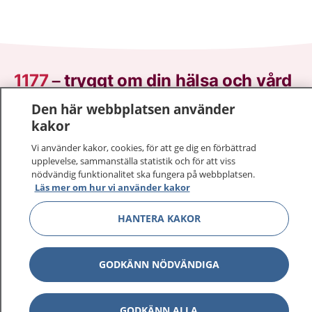
1177
–
tryggt om din hälsa och vård
Den här webbplatsen använder
På 1177.se får du råd om hälsa och information om
kakor
sjukdomar och vilka mottagningar du kan kontakta.
Logga in för att läsa din journal och göra dina
Vi använder kakor, cookies, för att ge dig en förbättrad
upplevelse, sammanställa statistik och för att viss
vårdärenden. Ring telefonnummer 1177 för
nödvändig funktionalitet ska fungera på webbplatsen.
sjukvårdsrådgivning dygnet runt.
Läs mer om hur vi använder kakor
1177 ger dig råd när du vill må bättre.
HANTERA KAKOR
GODKÄNN NÖDVÄNDIGA
Visa inn
1177 på flera språk
GODKÄNN ALLA