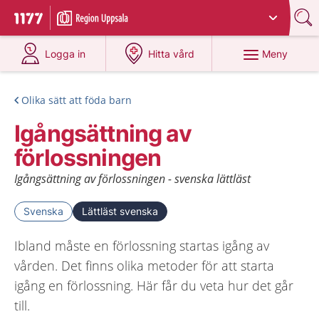
Du har valt region
Uppsala län
.
Till startsidan för 1177
på 1177.se
på 1177.se
Meny
Logga in
Hitta vård
Olika sätt att föda barn
Igångsättning av
förlossningen
Igångsättning av förlossningen - svenska lättläst
Svenska
Lättläst svenska
Ibland måste en förlossning startas igång av
vården. Det finns olika metoder för att starta
igång en förlossning. Här får du veta hur det går
till.