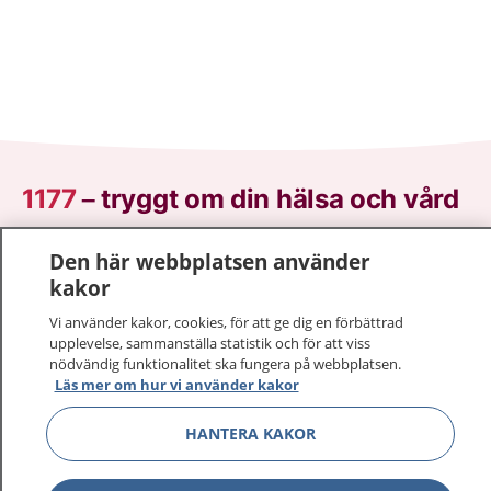
1177
–
tryggt om din hälsa och vård
På 1177.se får du råd om hälsa och information om
Den här webbplatsen använder
sjukdomar och vilka mottagningar du kan kontakta.
kakor
Logga in för att läsa din journal och göra dina
Vi använder kakor, cookies, för att ge dig en förbättrad
vårdärenden. Ring telefonnummer 1177 för
upplevelse, sammanställa statistik och för att viss
sjukvårdsrådgivning dygnet runt.
nödvändig funktionalitet ska fungera på webbplatsen.
1177 ger dig råd när du vill må bättre.
Läs mer om hur vi använder kakor
HANTERA KAKOR