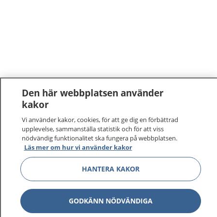
Den här webbplatsen använder
kakor
Vi använder kakor, cookies, för att ge dig en förbättrad
upplevelse, sammanställa statistik och för att viss
nödvändig funktionalitet ska fungera på webbplatsen.
Läs mer om hur vi använder kakor
1177
–
tryggt om din hälsa och vård
HANTERA KAKOR
På 1177.se får du råd om hälsa och information om
sjukdomar och vilka mottagningar du kan kontakta.
GODKÄNN NÖDVÄNDIGA
Logga in för att läsa din journal och göra dina
vårdärenden. Ring telefonnummer 1177 för