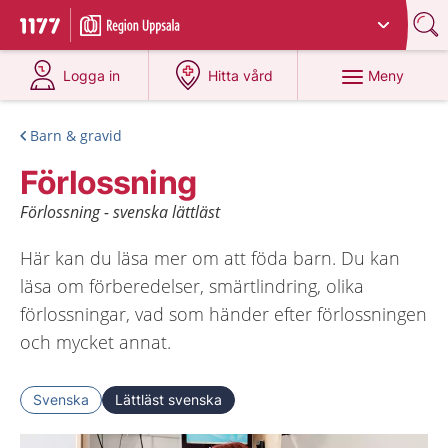
Du har valt region
Uppsala län
.
Till startsidan för 1177
på 1177.se
på 1177.se
Meny
Logga in
Hitta vård
Barn & gravid
Förlossning
Förlossning - svenska lättläst
Här kan du läsa mer om att föda barn. Du kan
läsa om förberedelser, smärtlindring, olika
förlossningar, vad som händer efter förlossningen
och mycket annat.
Svenska
Lättläst svenska