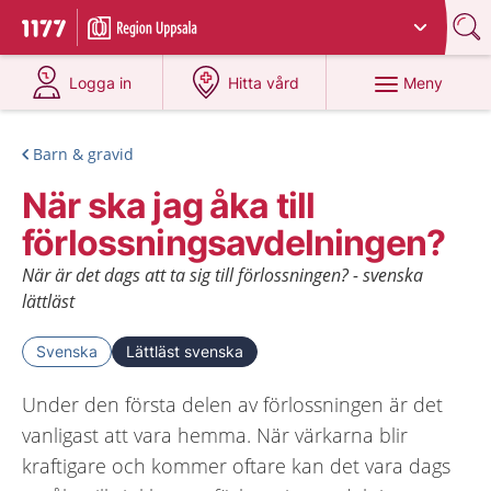
Du har valt region
Uppsala län
.
Till startsidan för 1177
på 1177.se
på 1177.se
Meny
Logga in
Hitta vård
Barn & gravid
När ska jag åka till
förlossningsavdelningen?
När är det dags att ta sig till förlossningen? - svenska
lättläst
Svenska
Lättläst svenska
Under den första delen av förlossningen är det
vanligast att vara hemma. När värkarna blir
kraftigare och kommer oftare kan det vara dags