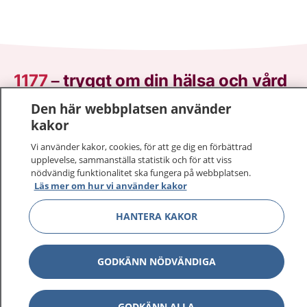
1177
–
tryggt om din hälsa och vård
Den här webbplatsen använder
På 1177.se får du råd om hälsa och information om
kakor
sjukdomar och vilka mottagningar du kan kontakta.
Logga in för att läsa din journal och göra dina
Vi använder kakor, cookies, för att ge dig en förbättrad
upplevelse, sammanställa statistik och för att viss
vårdärenden. Ring telefonnummer 1177 för
nödvändig funktionalitet ska fungera på webbplatsen.
sjukvårdsrådgivning dygnet runt.
Läs mer om hur vi använder kakor
1177 ger dig råd när du vill må bättre.
HANTERA KAKOR
GODKÄNN NÖDVÄNDIGA
Visa inn
1177 på flera språk
GODKÄNN ALLA