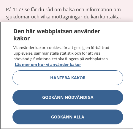
På 1177.se får du råd om hälsa och information om
sjukdomar och vilka mottagningar du kan kontakta.
Logga in för att läsa din journal och göra dina
Den här webbplatsen använder
vårdärenden. Ring telefonnummer 1177 för
kakor
sjukvårdsrådgivning dygnet runt.
1177 ger dig råd när du vill må bättre.
Vi använder kakor, cookies, för att ge dig en förbättrad
upplevelse, sammanställa statistik och för att viss
nödvändig funktionalitet ska fungera på webbplatsen.
Läs mer om hur vi använder kakor
HANTERA KAKOR
Visa inn
1177 på flera språk
GODKÄNN NÖDVÄNDIGA
Visa inn
Om 1177
Visa inn
Kontakt
GODKÄNN ALLA