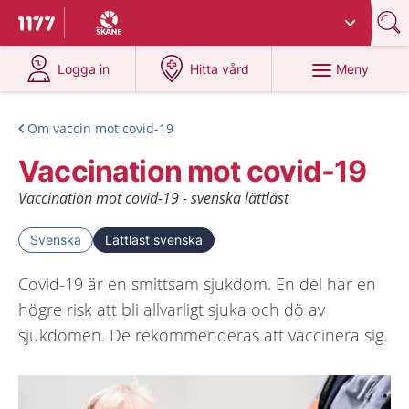
Du har valt region
Skåne
.
Till startsidan för 1177
på 1177.se
på 1177.se
Meny
Logga in
Hitta vård
Om vaccin mot covid-19
Vaccination mot covid-19
Vaccination mot covid-19 - svenska lättläst
Svenska
Lättläst svenska
Covid-19 är en smittsam sjukdom. En del har en
högre risk att bli allvarligt sjuka och dö av
sjukdomen. De rekommenderas att vaccinera sig.