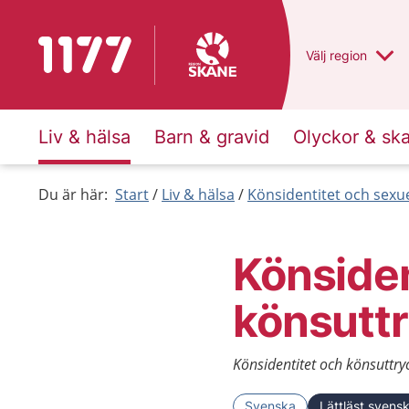
Till startsidan för 1177
Du har valt regio
Välj
en annan
region
Liv & hälsa
Barn & gravid
Olyckor & sk
Du är här:
Start
Liv & hälsa
Könsidentitet och sexue
Könsiden
könsutt
Könsidentitet och könsuttryc
Svenska
Lättläst svens