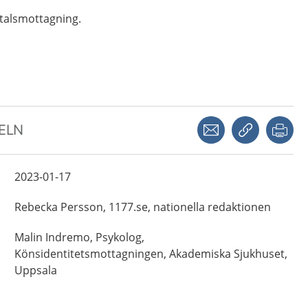
alsmottagning.
Dela via mejl
Kopiera län
Skr
KELN
2023-01-17
Rebecka
Persson,
1177.se, nationella redaktionen
Malin
Indremo,
Psykolog,
Könsidentitetsmottagningen, Akademiska Sjukhuset,
Uppsala