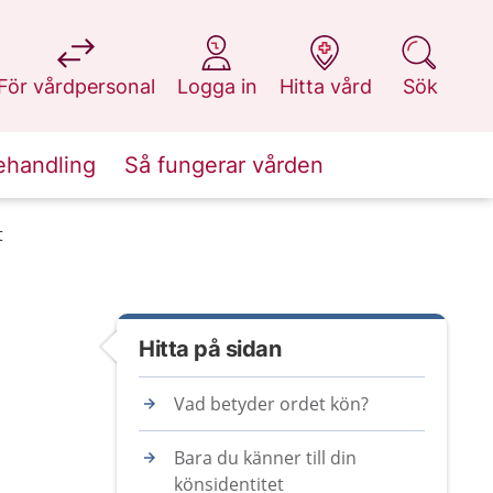
på 1177.se
på 1177.se
på 1177.se
på 1177.se
För vårdpersonal
Logga in
Hitta vård
Sök
ehandling
Så fungerar vården
t
Hitta på sidan
Vad betyder ordet kön?
Bara du känner till din
könsidentitet