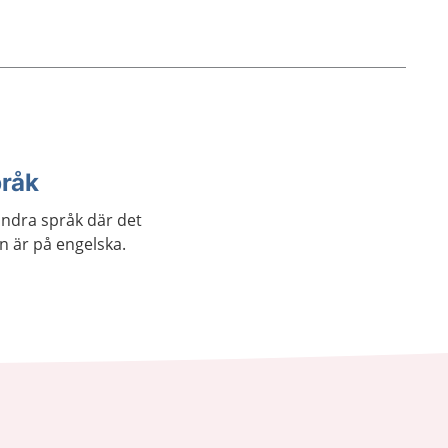
pråk
andra språk där det
an är på engelska.