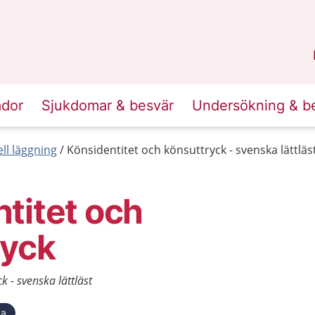
n
Skåne
.
ador
Sjukdomar & besvär
Undersökning & b
ll läggning
Könsidentitet och könsuttryck - svenska lättläs
titet och
ryck
k - svenska lättläst
ka