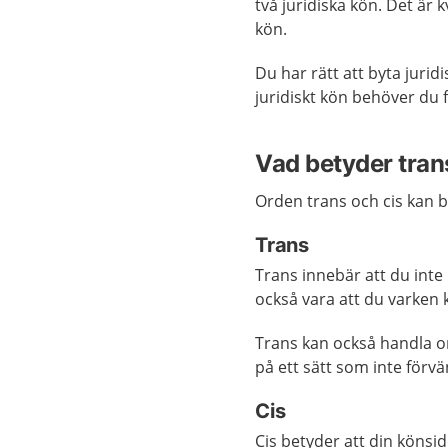
två juridiska kön. Det är
kön.
Du har rätt att byta jurid
juridiskt kön behöver du f
Vad betyder tran
Orden trans och cis kan b
Trans
Trans innebär att du int
också vara att du varken 
Trans kan också handla om
på ett sätt som inte förvän
Cis
Cis betyder att din köns