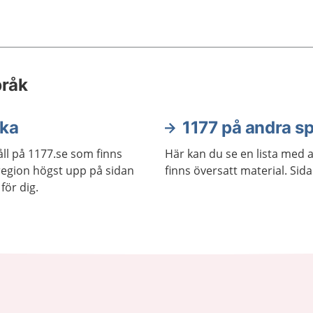
pråk
ska
1177 på andra s
ll på 1177.se som finns
Här kan du se en lista med 
j region högst upp på sidan
finns översatt material. Sid
för dig.