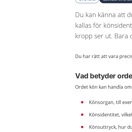
Du kan känna att du
kallas för könsiden
kropp ser ut. Bara 
Du har rätt att vara preci
Vad betyder orde
Ordet kön kan handla om 
Könsorgan, till ex
Könsidentitet, vilke
Könsuttryck, hur du