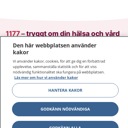
1177
–
tryggt om din hälsa och vård
Den här webbplatsen använder
På 1177.se får du råd om hälsa och information om
kakor
sjukdomar och vilka mottagningar du kan kontakta.
Logga in för att läsa din journal och göra dina
Vi använder kakor, cookies, för att ge dig en förbättrad
upplevelse, sammanställa statistik och för att viss
vårdärenden. Ring telefonnummer 1177 för
nödvändig funktionalitet ska fungera på webbplatsen.
sjukvårdsrådgivning dygnet runt.
Läs mer om hur vi använder kakor
1177 ger dig råd när du vill må bättre.
HANTERA KAKOR
GODKÄNN NÖDVÄNDIGA
Visa inn
1177 på flera språk
GODKÄNN ALLA