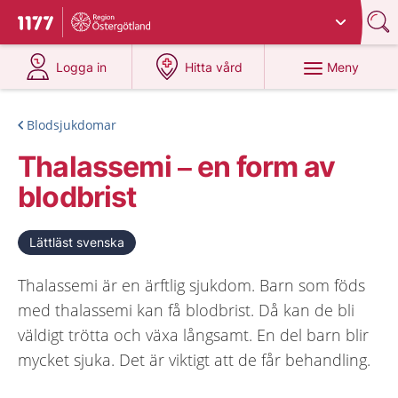
Du har valt region
Östergötland
.
Till startsidan för 1177
på 1177.se
på 1177.se
Meny
Logga in
Hitta vård
Blodsjukdomar
Thalassemi – en form av
blodbrist
Lättläst svenska
Thalassemi är en ärftlig sjukdom. Barn som föds
med thalassemi kan få blodbrist. Då kan de bli
väldigt trötta och växa långsamt. En del barn blir
mycket sjuka. Det är viktigt att de får behandling.