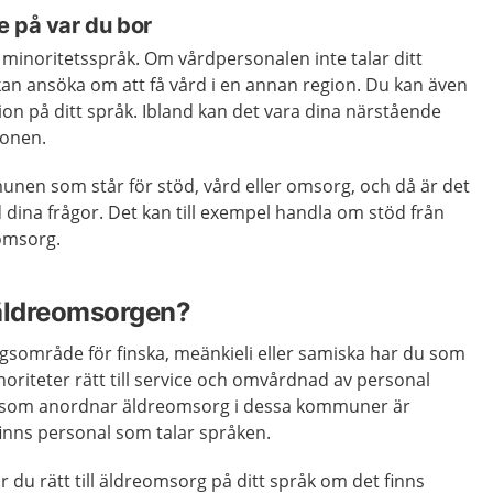
e på var du bor
ka minoritetsspråk. Om vårdpersonalen inte talar ditt
kan ansöka om att få vård i en annan region. Du kan även
ation på ditt språk. Ibland kan det vara dina närstående
ionen.
unen som står för stöd, vård eller omsorg, och då är det
dina frågor. Det kan till exempel handla om stöd från
eomsorg.
 äldreomsorgen?
ngsområde för finska, meänkieli eller samiska har du som
noriteter rätt till service och omvårdnad av personal
en som anordnar äldreomsorg i dessa kommuner är
t finns personal som talar språken.
ar du rätt till äldreomsorg på ditt språk om det finns