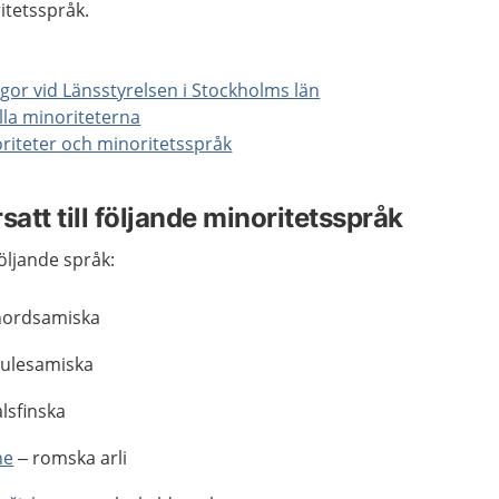
itetsspråk.
gor vid Länsstyrelsen i Stockholms län
lla minoriteterna
riteter och minoritetsspråk
satt till följande minoritetsspråk
följande språk:
nordsamiska
lulesamiska
lsfinska
ne
– romska arli