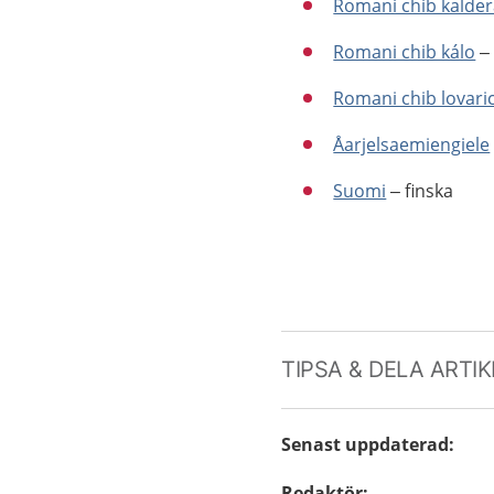
Romani chib kalder
Romani chib kálo
– 
Romani chib lovari
Åarjelsaemiengiele
Suomi
– finska
TIPSA & DELA ARTI
Senast uppdaterad
:
Redaktör
: