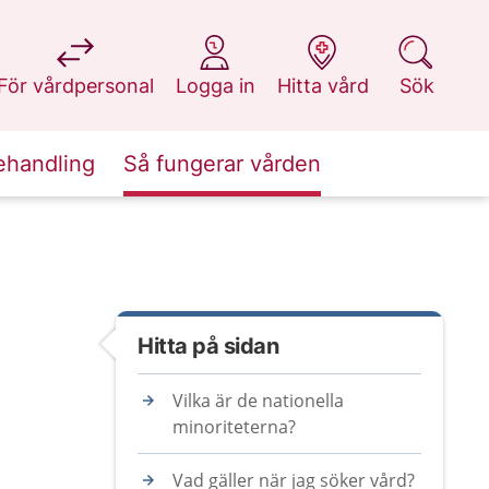
på 1177.se
på 1177.se
på 1177.se
på 1177.se
För vårdpersonal
Logga in
Hitta vård
Sök
ehandling
Så fungerar vården
Hitta på sidan
Vilka är de nationella
minoriteterna?
Vad gäller när jag söker vård?