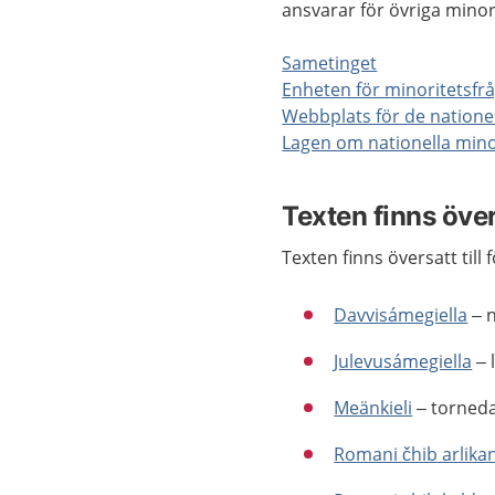
ansvarar för övriga minor
Sametinget
Enheten för minoritetsfrå
Webbplats för de natione
Lagen om nationella mino
Texten finns över
Texten finns översatt till 
Davvisámegiella
– 
Julevusámegiella
– 
Meänkieli
– torneda
Romani čhib arlika