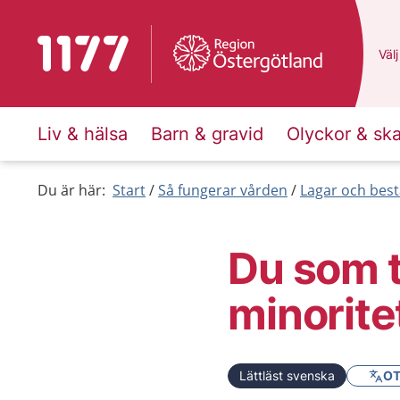
Till startsidan för 1177
Du 
Välj
Liv & hälsa
Barn & gravid
Olyckor & sk
Du är här:
Start
Så fungerar vården
Lagar och bes
Du som t
minorite
Lättläst svenska
OT