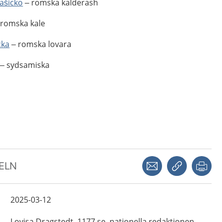
ašicko
– romska kalderash
romska kale
cka
– romska lovara
– sydsamiska
Dela via mejl
Kopiera län
Skr
KELN
2025-03-12
Lovisa
Dragstedt,
1177.se, nationella redaktionen