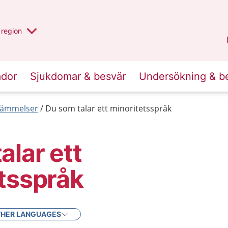
har valt region
en annan
region
Östergötland
.
ador
Sjukdomar & besvär
Undersökning & b
tämmelser
Du som talar ett minoritetsspråk
alar ett
tsspråk
HER LANGUAGES