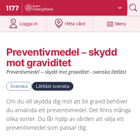
Du har valt region
Östergötland
.
Till startsidan för 1177
på 1177.se
på 1177.se
Meny
Logga in
Hitta vård
Preventivmedel – skydd
mot graviditet
Preventivmedel – skydd mot graviditet - svenska lättläst
Svenska
Lättläst svenska
Om du vill skydda dig mot att bli gravid behöver
du använda ett preventivmedel. Det finns många
olika sorter. Du får hjälp av vården att välja ett
preventivmedel som passar dig.