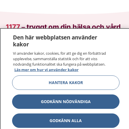
1177
–
tryggt om din hälsa och vård
Den här webbplatsen använder
På 1177.se får du råd om hälsa och information om
kakor
sjukdomar och vilka mottagningar du kan kontakta.
Vi använder kakor, cookies, för att ge dig en förbättrad
Logga in för att läsa din journal och göra dina
upplevelse, sammanställa statistik och för att viss
vårdärenden. Ring telefonnummer 1177 för
nödvändig funktionalitet ska fungera på webbplatsen.
sjukvårdsrådgivning dygnet runt.
Läs mer om hur vi använder kakor
1177 ger dig råd när du vill må bättre.
HANTERA KAKOR
GODKÄNN NÖDVÄNDIGA
Visa inn
1177 på flera språk
GODKÄNN ALLA
Visa inn