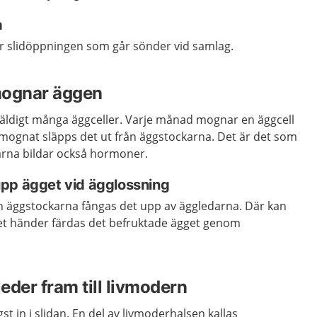
a
er slidöppningen som går sönder vid samlag.
mognar äggen
 väldigt många äggceller. Varje månad mognar en äggcell
ar mognat släpps det ut från äggstockarna. Det är det som
arna bildar också hormoner.
upp ägget vid ägglossning
ån äggstockarna fångas det upp av äggledarna. Där kan
 det händer färdas det befruktade ägget genom
.
eder fram till livmodern
t in i slidan. En del av livmoderhalsen kallas