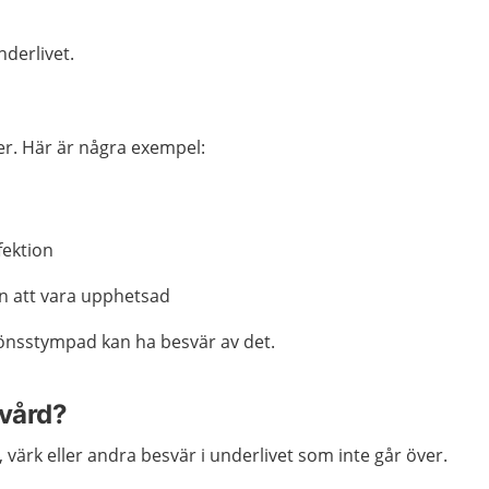
nderlivet.
er. Här är några exempel:
fektion
an att vara upphetsad
könsstympad kan ha besvär av det.
 vård?
 värk eller andra besvär i underlivet som inte går över.