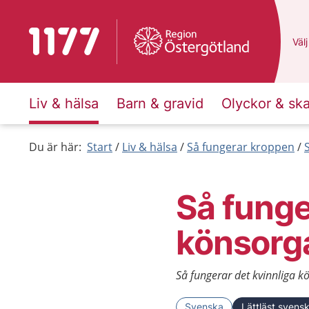
Till startsidan för 1177
Du 
Välj
Liv & hälsa
Barn & gravid
Olyckor & sk
Du är här:
Start
Liv & hälsa
Så fungerar kroppen
Så funge
könsorg
Så fungerar det kvinnliga kö
Svenska
Lättläst svens