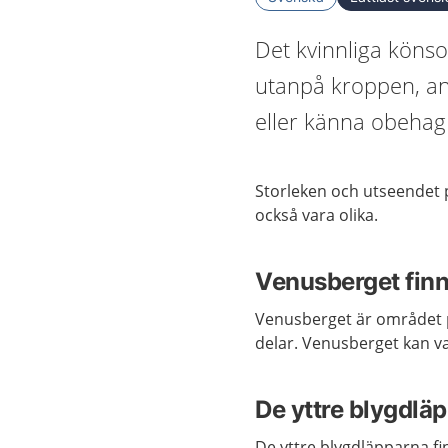
Det kvinnliga könso
utanpå kroppen, and
eller känna obehag 
Storleken och utseendet p
också vara olika.
Venusberget fin
Venusberget
är området
delar. Venusberget
kan va
De yttre blygdlä
De yttre blygdläpparna
f