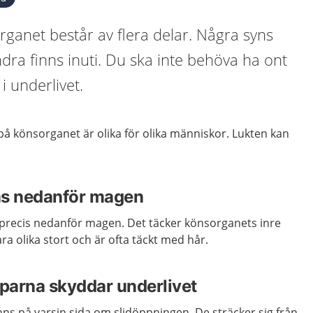
rganet består av flera delar. Några syns
ra finns inuti. Du ska inte behöva ha ont
i underlivet.
å könsorganet är olika för olika människor. Lukten kan
ns nedanför magen
precis nedanför magen
.
Det täcker könsorganets
inre
ra olika stort och
är ofta täckt med hår.
pparna skyddar underlivet
inns
på varsin sida om slidöppningen
. De
sträcker sig från