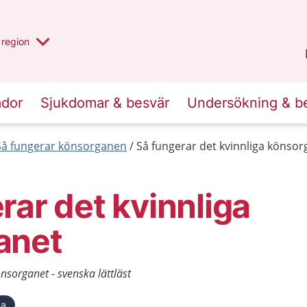
har valt region
en annan
region
Östergötland
.
ador
Sjukdomar & besvär
Undersökning & b
Så fungerar könsorganen
Så fungerar det kvinnliga könsorg
rar det kvinnliga
anet
nsorganet - svenska lättläst
ka