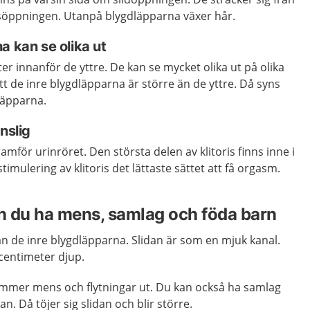
öppningen.
Utanpå blygdläpparna växer hår.
a kan se olika ut
er innanför de yttre. De kan se mycket olika ut på olika
tt de inre blygdläpparna är större än de yttre. Då syns
dläpparna.
nslig
ramför urinröret. Den största delen av klitoris finns inne i
timulering av klitoris det lättaste sättet att få orgasm.
n du ha mens, samlag och föda barn
n de inre blygdläpparna. Slidan är som en mjuk kanal.
o centimeter djup.
mer mens och flytningar ut. Du kan också ha samlag
n. Då töjer sig slidan och blir större.