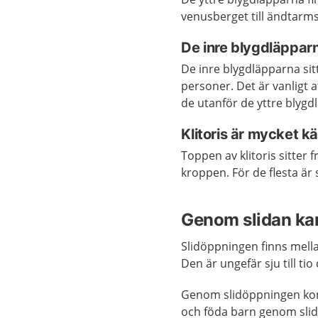
venusberget
till
ändtarms
De inre blygdläpparn
De inre blygdläpparna sitt
personer. Det är vanligt a
de utanför de yttre blyg
Klitoris är mycket kä
Toppen av klitoris sitter f
kroppen. För de flesta är s
Genom slidan ka
Slidöppningen finns mella
Den är ungefär sju till ti
Genom slidöppningen kom
och föda barn genom slida