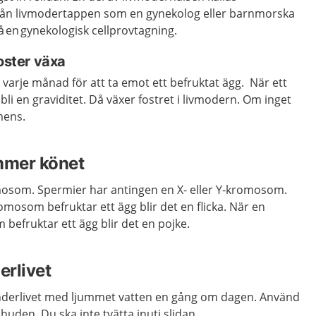
från livmodertappen som en gynekolog eller barnmorska
på en gynekologisk cellprovtagning.
foster växa
varje månad för att ta emot ett befruktat ägg. När ett
 bli en graviditet. Då växer fostret i livmodern. Om inget
mens.
mmer könet
mosom. Spermie
r
har
antingen en
X
-
eller Y
-kr
omosom
.
omosom befruktar ett ägg blir det
en flicka. När en
m be
fruktar ett ägg blir det en pojke.
erlivet
derlivet
med ljummet vatten en gång om dagen. Använd
 huden. Du ska inte tvätta inuti slidan.