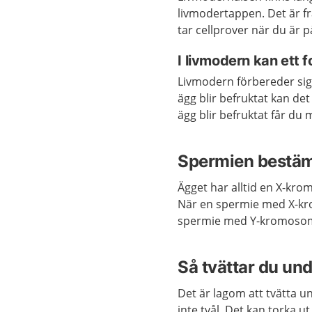
livmodertappen. Det är 
tar cellprover när du är 
I livmodern kan ett 
Livmodern förbereder sig 
ägg blir befruktat kan det
ägg blir befruktat får du 
Spermien bestä
Ägget har
alltid
en X-kro
När e
n spermie med X-kr
spermie med Y-kromoso
Så tvättar du und
Det är lagom att t
vätta
un
inte tvål
. D
et kan torka ut