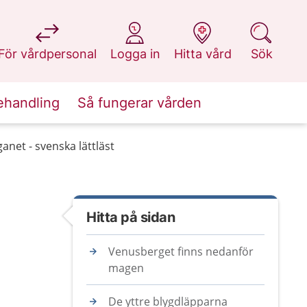
på 1177.se
på 1177.se
på 1177.se
på 1177.se
För vårdpersonal
Logga in
Hitta vård
Sök
ehandling
Så fungerar vården
anet - svenska lättläst
Hitta på sidan
Venusberget finns nedanför
magen
De yttre blygdläpparna