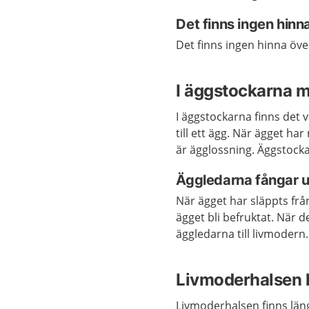
Det finns ingen hinn
Det finns ingen hinna öv
I äggstockarna 
I äggstockarna finns det
till ett ägg. När ägget h
är ägglossning. Äggstock
Äggledarna fångar 
När ägget har släppts fr
ägget bli befruktat. När
äggledarna till livmodern
Livmoderhalsen l
Livmoderhalsen finns längs