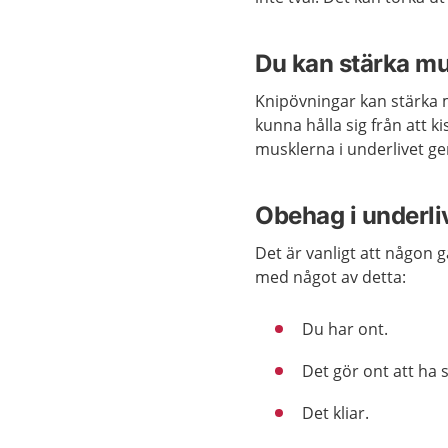
Du kan stärka mu
Knipövningar kan stärka 
kunna hålla sig från att k
musklerna i underlivet g
Obehag i underli
Det är vanligt att någon g
med något av detta:
Du har ont.
Det gör ont att ha 
Det kliar.