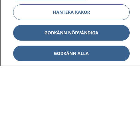
HANTERA KAKOR
Visa inn
GODKÄNN NÖDVÄNDIGA
1177 på flera språk
Visa inn
Om 1177
GODKÄNN ALLA
Visa inn
Kontakt
Behandling av personuppgifter
Hantering av kakor
Inställningar för kakor