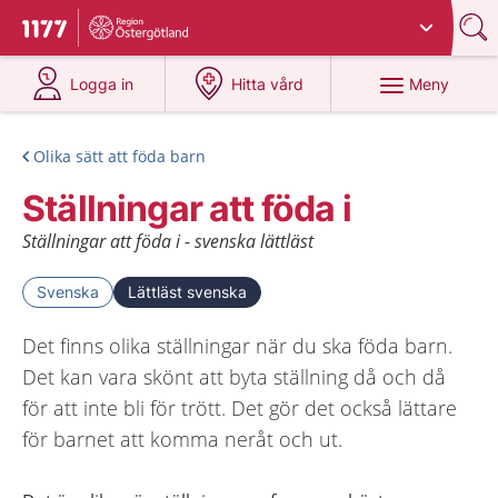
Du har valt region
Östergötland
.
Till startsidan för 1177
på 1177.se
på 1177.se
Meny
Logga in
Hitta vård
Olika sätt att föda barn
Ställningar att föda i
Ställningar att föda i - svenska lättläst
Svenska
Lättläst svenska
Det finns olika ställningar när du ska föda barn.
Det kan vara skönt att byta ställning då och då
för att inte bli för trött. Det gör det också lättare
för barnet att komma neråt och ut.