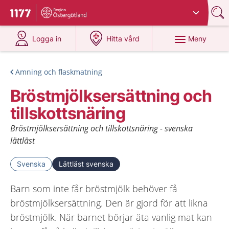
Du har valt region
Östergötland
.
Till startsidan för 1177
på 1177.se
på 1177.se
Meny
Logga in
Hitta vård
Amning och flaskmatning
Bröstmjölksersättning och
tillskottsnäring
Bröstmjölksersättning och tillskottsnäring - svenska
lättläst
Svenska
Lättläst svenska
Barn som inte får bröstmjölk behöver få
bröstmjölksersättning. Den är gjord för att likna
bröstmjölk. När barnet börjar äta vanlig mat kan