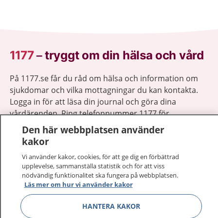
1177
–
tryggt om din hälsa och vård
På 1177.se får du råd om hälsa och information om
sjukdomar och vilka mottagningar du kan kontakta.
Logga in för att läsa din journal och göra dina
vårdärenden. Ring telefonnummer 1177 för
sjukvårdsrådgivning dygnet runt.
Den här webbplatsen använder
1177 ger dig råd när du vill må bättre.
kakor
Vi använder kakor, cookies, för att ge dig en förbättrad
upplevelse, sammanställa statistik och för att viss
nödvändig funktionalitet ska fungera på webbplatsen.
Läs mer om hur vi använder kakor
Visa inn
1177 på flera språk
HANTERA KAKOR