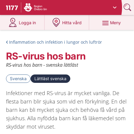
Du har valt region
Örebro län
.
Till startsidan för 1177
på 1177.se
på 1177.se
Meny
Logga in
Hitta vård
Inflammation och infektion i lungor och luftrör
RS-virus hos barn
RS-virus hos barn - svenska lättläst
Svenska
Lättläst svenska
Infektioner med RS-virus är mycket vanliga. De
flesta barn blir sjuka som vid en förkylning. En del
barn kan bli mycket sjuka och behöva få vård på
sjukhus. Alla nyfödda barn kan få läkemedel som
skyddar mot viruset.