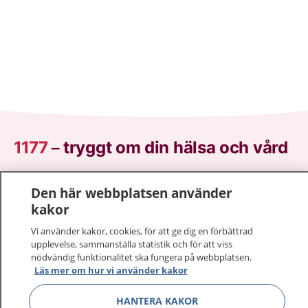
1177
–
tryggt om din hälsa och vård
På 1177.se får du råd om hälsa och information om
Den här webbplatsen använder
sjukdomar och vilka mottagningar du kan kontakta.
kakor
Logga in för att läsa din journal och göra dina
vårdärenden. Ring telefonnummer 1177 för
Vi använder kakor, cookies, för att ge dig en förbättrad
upplevelse, sammanställa statistik och för att viss
sjukvårdsrådgivning dygnet runt.
nödvändig funktionalitet ska fungera på webbplatsen.
1177 ger dig råd när du vill må bättre.
Läs mer om hur vi använder kakor
HANTERA KAKOR