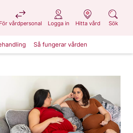
på 1177.se
på 1177.se
på 1177.se
på 1177.se
För vårdpersonal
Logga in
Hitta vård
Sök
ehandling
Så fungerar vården