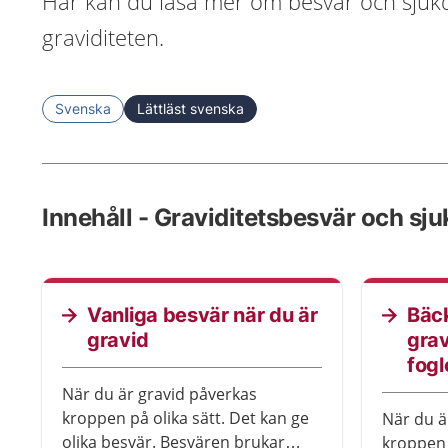
Här kan du läsa mer om besvär och sju
graviditeten.
Svenska
Lättläst svenska
Innehåll - Graviditetsbesvär och sj
Vanliga besvär när du är
Bäc
gravid
grav
fogl
När du är gravid påverkas
kroppen på olika sätt. Det kan ge
När du är
olika besvär. Besvären brukar
kroppen 