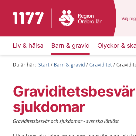
Till startsidan för 1177
Du har 
Välj
en 
reg
Liv & hälsa
Barn & gravid
Olyckor & sk
Du är här:
Start
Barn & gravid
Graviditet
Gravidit
Graviditetsbesvär
sjukdomar
Graviditetsbesvär och sjukdomar - svenska lättläst