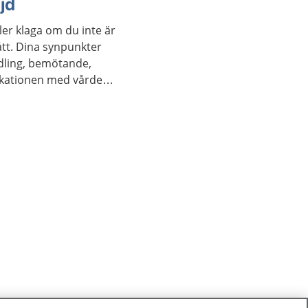
jd
er klaga om du inte är
tt. Dina synpunkter
ndling, bemötande,
ikationen med vården.
d.