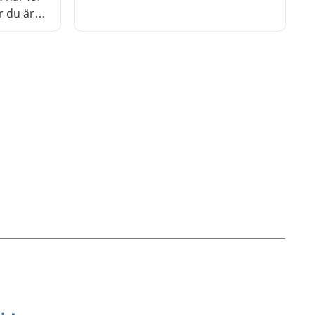
Det finns en del du kan göra för
r du är
att må bättre.
 brukar
gen. Det
för att
iabetes.