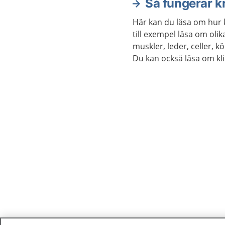
Så fungerar 
Här kan du läsa om hur 
till exempel läsa om oli
muskler, leder, celler, 
Du kan också läsa om kl
om hur kroppen åldras.