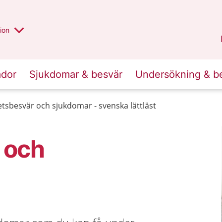
valt region
annan
ion
Örebro län
.
ador
Sjukdomar & besvär
Undersökning & b
etsbesvär och sjukdomar - svenska lättläst
 och