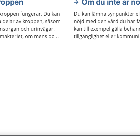
kroppen
Om du inte är nö
kroppen fungerar. Du kan
Du kan lämna synpunkter ell
ka delar av kroppen, såsom
nöjd med den vård du har få
könsorgan och urinvägar.
kan till exempel gälla beha
imakteriet, om mens och
tillgänglighet eller kommun
Det gäller också vid tandvår