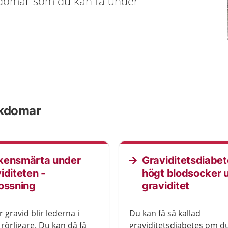
kdomar som du kan få under
ukdomar
kensmärta under
Graviditetsdiabet
iditeten -
högt blodsocker 
ossning
graviditet
 gravid blir lederna i
Du kan få så kallad
rörligare. Du kan då få
graviditetsdiabetes om du