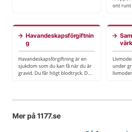
försvinna efter förlossningen.
ont runt
och bruk
förlossn
Havandeskapsförgiftnin
Sam
g
vär
Havandeskapsförgiftning är en
Livmoder
sjukdom som du kan få när du är
under gr
gravid. Du får högt blodtryck. Det
livmoder
kan påverka både dig och barnet.
sammand
För att sänka blodtrycket kan du
dags för
behöva vila och få läkemedel.
livmoder
värkar.
Mer på 1177.se