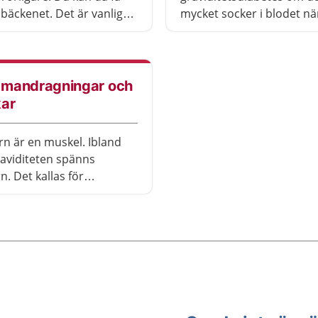
 bäckenet. Det är vanligt
mycket socker i blodet nä
ar försvinna efter
gravid. När barnet är fött
ingen.
det bli som det ska vara i
finns mycket du kan göra 
minska risken för att få d
mandragningar och
kar
n är en muskel. Ibland
aviditeten spänns
n. Det kallas för
ragningar. När det är
 förlossning spänns
n också. Det kallas för