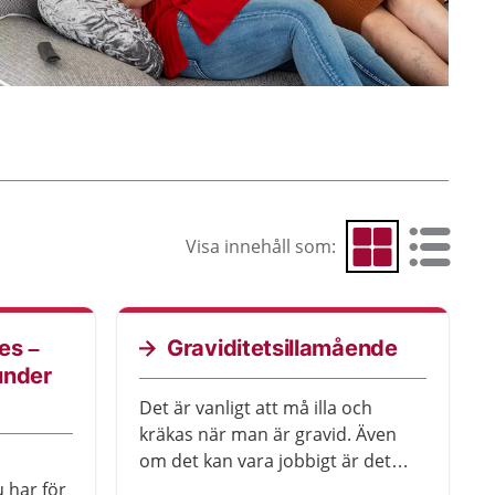
Visa innehåll som:
Visa som rutnät
Visa som 
es –
Graviditetsillamående
under
Det är vanligt att må illa och
kräkas när man är gravid. Även
om det kan vara jobbigt är det
inte skadligt för dig eller fostret.
 har för