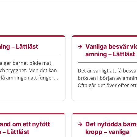
ng – Lättläst
Vanliga besvär vi
amning – Lättläst
 ger barnet både mat,
ch trygghet. Men det kan
Det är vanligt att få besvär
t få amningen att fungera.
brösten i början av amni
 hjälp att få.
Ofta går det över efter ett
Ibland behövs behandling
and om ett nyfött
Det nyfödda barn
 – Lättläst
kropp – vanliga