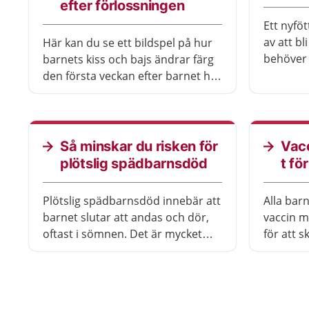
efter förlossningen
Ett nyfö
av att b
Här kan du se ett bildspel på hur
behöver 
barnets kiss och bajs ändrar färg
barnet o
den första veckan efter barnet har
fötts.
Så minskar du risken för
Vac
plötslig spädbarnsdöd
t fö
Plötslig spädbarnsdöd innebär att
Alla barn
barnet slutar att andas och dör,
vaccin m
oftast i sömnen. Det är mycket
för att s
ovanligt. Det viktigaste för att
allvarlig
minska risken är att barnet sover
att få va
på rygg.