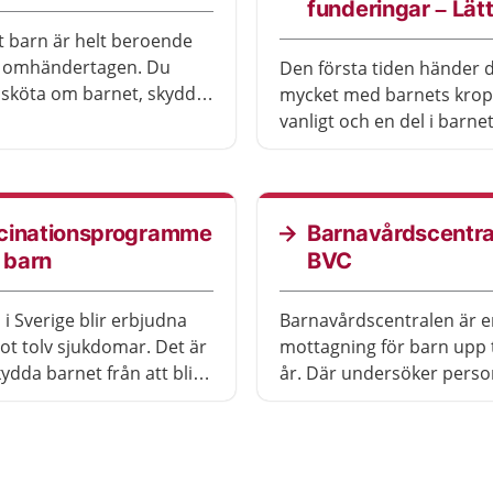
funderingar – Lätt
tt barn är helt beroende
li omhändertagen. Du
Den första tiden händer 
sköta om barnet, skydda
mycket med barnets krop
ch ge trygghet.
vanligt och en del i barne
utveckling. Ibland kan du
söka vård.
cinationsprogramme
Barnavårdscentra
r barn
BVC
 i Sverige blir erbjudna
Barnavårdscentralen är e
ot tolv sjukdomar. Det är
mottagning för barn upp t
kydda barnet från att bli
år. Där undersöker perso
t sjuk. Det kostar ingenting
hur barnet mår och utvec
ccinet.
kan ställa frågor om allt 
med barn och att vara för
göra.