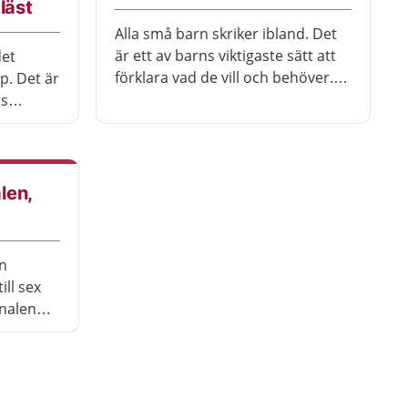
läst
Alla små barn skriker ibland. Det
är ett av barns viktigaste sätt att
det
förklara vad de vill och behöver.
p. Det är
När du tröstar och försöker förstå
ts
vad barnet menar lär du också
 behöva
känna ditt barn.
len,
n
ill sex
nalen
klas. Du
som har
älder att