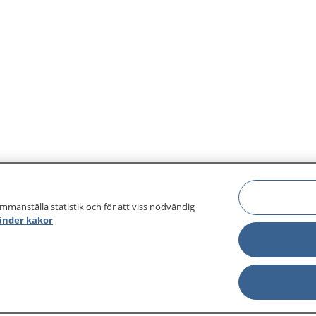
ammanställa statistik och för att viss nödvändig
änder kakor
sjukdomar och
Other languages
sa din journal