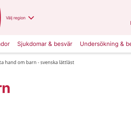
Du har valt region
Välj
en annan
region
Norrbotten
.
ador
Sjukdomar & besvär
Undersökning & b
 ta hand om barn - svenska lättläst
rn