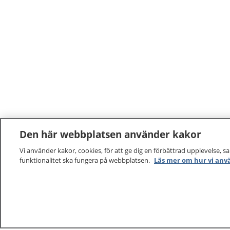
Den här webbplatsen använder kakor
Vi använder kakor, cookies, för att ge dig en förbättrad upplevelse, s
funktionalitet ska fungera på webbplatsen.
Läs mer om hur vi anv
1177
–
tryggt om din hälsa och vård
På 1177.se får du råd om hälsa och information om 
vilka mottagningar du kan kontakta. Logga in för att lä