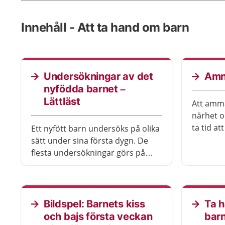
Innehåll - Att ta hand om barn
Undersökningar av det
Amni
nyfödda barnet –
Lättläst
Att amma
närhet o
ta tid at
Ett nyfött barn undersöks på olika
Det finns
sätt under sina första dygn. De
flesta undersökningar görs på
sjukhuset innan ni åker hem. Ni
kan behöva komma tillbaka för
undersökningar om ni har åkt
hem tidigt.
Bildspel: Barnets kiss
Ta h
och bajs första veckan
barn