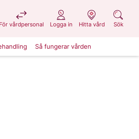
på 1177.se
på 1177.se
på 1177.se
på 1177.se
För vårdpersonal
Logga in
Hitta vård
Sök
ehandling
Så fungerar vården