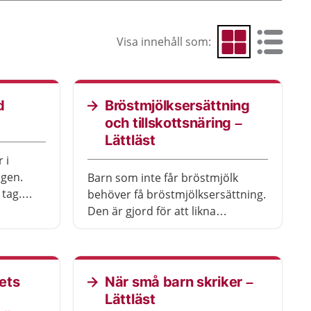
Visa innehåll som:
Visa som rutnät
Visa som 
d
Bröstmjölksersättning
och tillskottsnäring –
Lättläst
 i
ngen.
Barn som inte får bröstmjölk
 tag.
behöver få bröstmjölksersättning.
.
Den är gjord för att likna
bröstmjölk. När barnet börjar äta
vanlig mat kan barnet få så kallad
tillskottsnäring i stället.
ets
När små barn skriker –
Lättläst