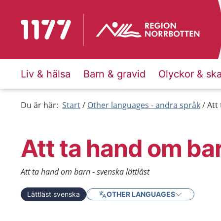
Till startsidan för 1177
Liv & hälsa
Barn & gravid
Olyckor & sk
Du är här:
Start
Other languages - andra språk
Att
Att ta hand om ba
Att ta hand om barn - svenska lättläst
Lättläst svenska
OTHER LANGUAGES