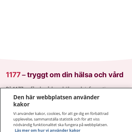
1177
–
tryggt om din hälsa och vård
På 1177.se får du råd om hälsa och information om
sjukdomar och vilka mottagningar du kan kontakta.
Den här webbplatsen använder
Logga in för att läsa din journal och göra dina
kakor
vårdärenden. Ring telefonnummer 1177 för
Vi använder kakor, cookies, för att ge dig en förbättrad
sjukvårdsrådgivning dygnet runt.
upplevelse, sammanställa statistik och för att viss
1177 ger dig råd när du vill må bättre.
nödvändig funktionalitet ska fungera på webbplatsen.
Läs mer om hur vi använder kakor