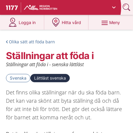
Du har valt region
Norrbotten
.
Till startsidan för 1177
på 1177.se
på 1177.se
Meny
Logga in
Hitta vård
Olika sätt att föda barn
Ställningar att föda i
Ställningar att föda i - svenska lättläst
Svenska
Lättläst svenska
Det finns olika ställningar när du ska föda barn.
Det kan vara skönt att byta ställning då och då
för att inte bli för trött. Det gör det också lättare
för barnet att komma neråt och ut.