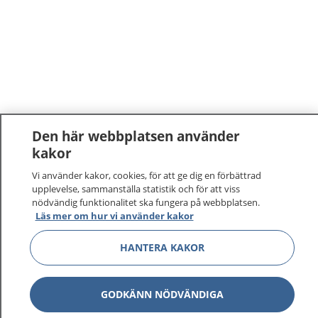
Den här webbplatsen använder
kakor
Vi använder kakor, cookies, för att ge dig en förbättrad
upplevelse, sammanställa statistik och för att viss
nödvändig funktionalitet ska fungera på webbplatsen.
Läs mer om hur vi använder kakor
1177
–
tryggt om din hälsa och vård
HANTERA KAKOR
På 1177.se får du råd om hälsa och information om
sjukdomar och vilka mottagningar du kan kontakta.
GODKÄNN NÖDVÄNDIGA
Logga in för att läsa din journal och göra dina
vårdärenden. Ring telefonnummer 1177 för