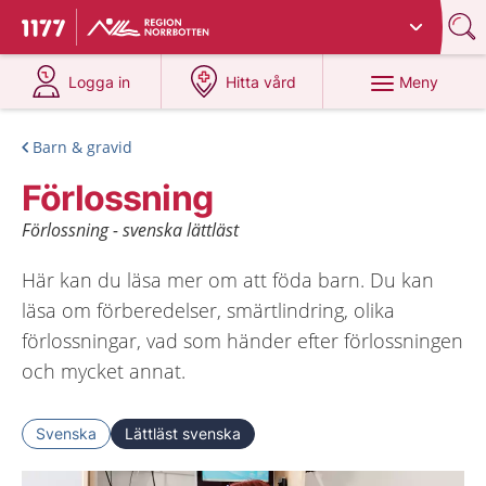
Du har valt region
Norrbotten
.
Till startsidan för 1177
på 1177.se
på 1177.se
Meny
Logga in
Hitta vård
Barn & gravid
Förlossning
Förlossning - svenska lättläst
Här kan du läsa mer om att föda barn. Du kan
läsa om förberedelser, smärtlindring, olika
förlossningar, vad som händer efter förlossningen
och mycket annat.
Svenska
Lättläst svenska