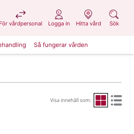
på 1177.se
på 1177.se
på 1177.se
på 1177.se
För vårdpersonal
Logga in
Hitta vård
Sök
ehandling
Så fungerar vården
Visa innehåll som:
Visa som rutnät
Visa som 