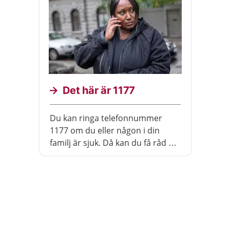
Det här är 1177
Du kan ringa telefonnummer
1177 om du eller någon i din
familj är sjuk. Då kan du få råd av
en sjuksköterska. Du kan ringa
dygnet runt. På webbsidan
1177.se finns information om
hälsa och sjukdomar.