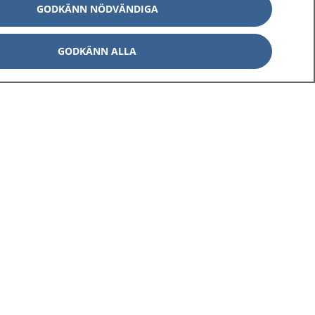
GODKÄNN NÖDVÄNDIGA
GODKÄNN ALLA
Om 1177
Kontakt
E-tjänster
Press
Aktuellt
Digital tillgänglighet
Inställningar för kakor
av personuppgifter
Hantering av kakor