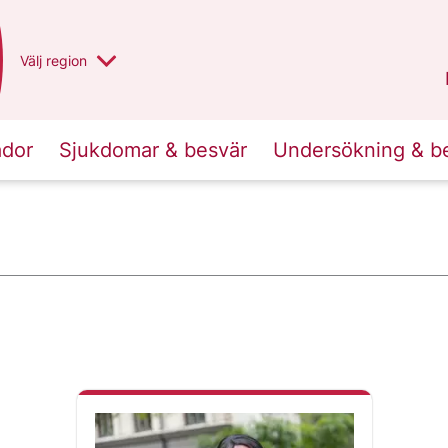
Du har valt region
Välj
en annan
region
Norrbotten
.
ador
Sjukdomar & besvär
Undersökning & b