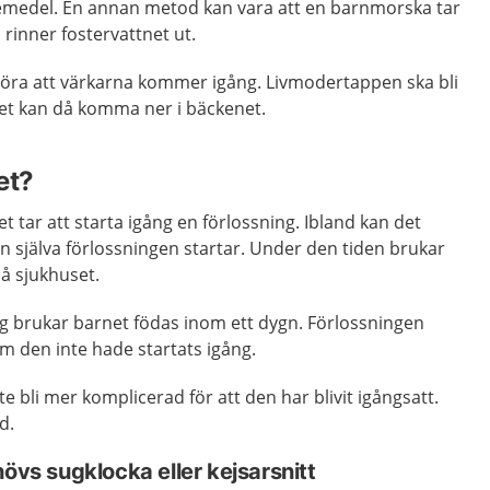
äkemedel. En annan metod kan vara att en barnmorska tar
 rinner fostervattnet ut.
öra att värkarna kommer igång. Livmodertappen ska bli
et kan då komma ner i bäckenet.
et?
et tar att starta igång en förlossning. Ibland kan det
nan själva förlossningen startar. Under den tiden brukar
å sjukhuset.
ng brukar barnet födas inom ett dygn. Förlossningen
m den inte hade startats igång.
e bli mer komplicerad för att den har blivit igångsatt.
d.
hövs sugklocka eller kejsarsnitt