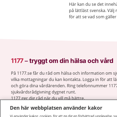
Här kan du se det innehå
på lättläst svenska. Väl
för att se vad som gäller 
1177
–
tryggt om din hälsa och vård
På 1177.se får du råd om hälsa och information om 
vilka mottagningar du kan kontakta. Logga in för att lä
och göra dina vårdärenden. Ring telefonnummer 1177
sjukvårdsrådgivning dygnet runt.
1177 ger dig råd när du vill må bättre.
Den här webbplatsen använder kakor
Vi använder kakor, cookies, för att ge dig en förbättrad upplevelse, s