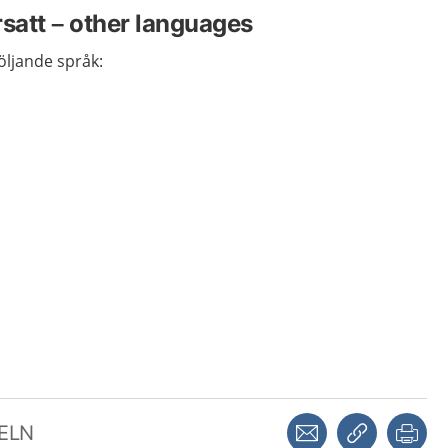
rsatt – other languages
följande språk:
Dela via mejl
Kopiera län
Skr
KELN