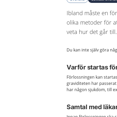
Ibland måste en för
olika metoder för a
veta hur det går till.
Du kan inte själv göra någ
Varför startas f
Förlossningen kan startas
graviditeten har passerat
har någon sjukdom, till 
Samtal med läka
Innan förlossningen ska s