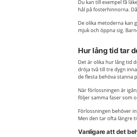
Du kan till exempel få l
hål på fosterhinnorna. Då
De olika metoderna kan g
mjuk och öppna sig. Barn
Hur lång tid tar d
Det är olika hur lång tid d
dröja två till tre dygn in
de flesta behöva stanna p
När förlossningen är igå
följer samma faser som o
Förlossningen behöver int
Men den tar ofta längre ti
Vanligare att det be