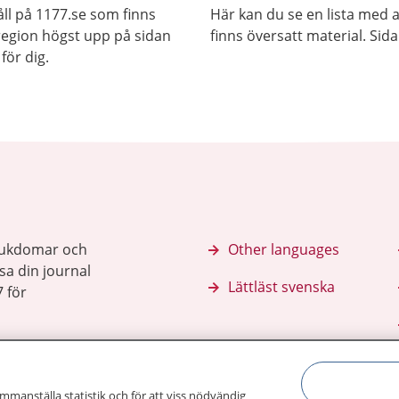
ll på 1177.se som finns
Här kan du se en lista med 
j region högst upp på sidan
finns översatt material. Sid
för dig.
sjukdomar och
Other languages
sa din journal
Lättläst svenska
 för
ammanställa statistik och för att viss nödvändig