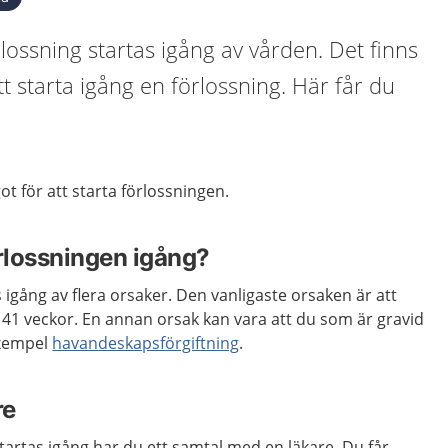
lossning startas igång av vården. Det finns
tt starta igång en förlossning. Här får du
ot för att starta förlossningen.
örlossningen igång?
 igång av flera orsaker. Den vanligaste orsaken är att
 41 veckor. En annan orsak kan vara att du som är gravid
exempel
havandeskapsförgiftning
.
re
tartas igång har du ett samtal med en läkare. Du får