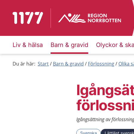
Till startsidan för 1177
Liv & hälsa
Barn & gravid
Olyckor & sk
Du är här:
Start
Barn & gravid
Förlossning
Olika s
Igångsät
förlossn
Igångsättning av förlossning
Svenska
Lättläst svens