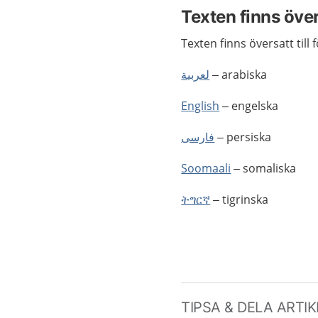
Texten finns öve
Texten finns översatt till 
لعربية
– arabiska
English
– engelska
فارسی
– persiska
Soomaali
– somaliska
ትግርኛ
– tigrinska
TIPSA & DELA ARTI