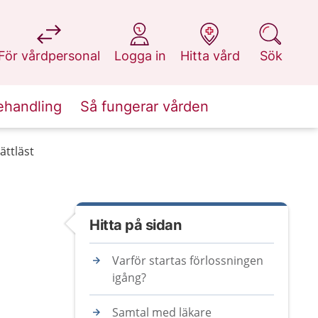
på 1177.se
på 1177.se
på 1177.se
på 1177.se
För vårdpersonal
Logga in
Hitta vård
Sök
ehandling
Så fungerar vården
ättläst
Hitta på sidan
Varför startas förlossningen
igång?
Samtal med läkare