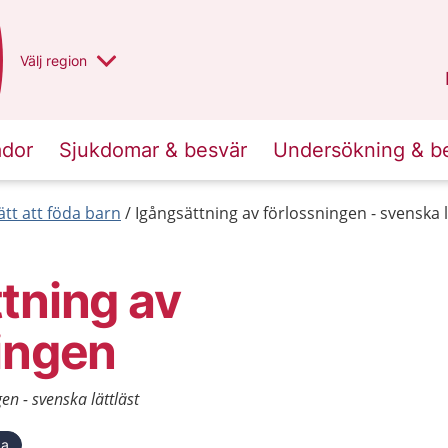
Du har valt region
Välj
en annan
region
Norrbotten
.
ador
Sjukdomar & besvär
Undersökning & b
ätt att föda barn
Igångsättning av förlossningen - svenska l
tning av
ingen
en - svenska lättläst
ka