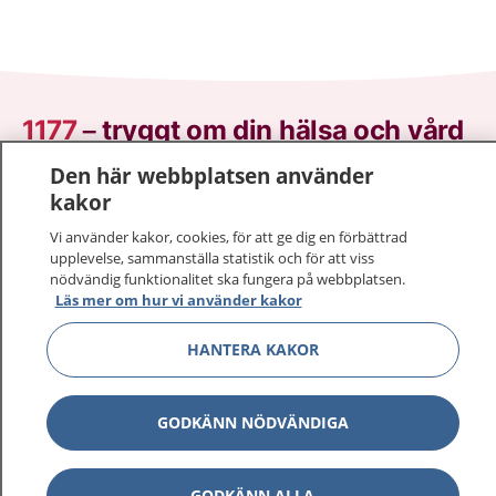
1177
–
tryggt om din hälsa och vård
Den här webbplatsen använder
På 1177.se får du råd om hälsa och information om
kakor
sjukdomar och vilka mottagningar du kan kontakta.
Logga in för att läsa din journal och göra dina
Vi använder kakor, cookies, för att ge dig en förbättrad
upplevelse, sammanställa statistik och för att viss
vårdärenden. Ring telefonnummer 1177 för
nödvändig funktionalitet ska fungera på webbplatsen.
sjukvårdsrådgivning dygnet runt.
Läs mer om hur vi använder kakor
1177 ger dig råd när du vill må bättre.
HANTERA KAKOR
GODKÄNN NÖDVÄNDIGA
Visa inn
1177 på flera språk
GODKÄNN ALLA