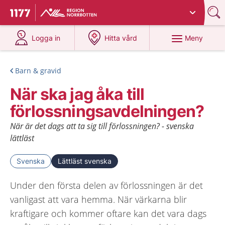
Du har valt region
Norrbotten
.
Till startsidan för 1177
på 1177.se
på 1177.se
Meny
Logga in
Hitta vård
Barn & gravid
När ska jag åka till
förlossningsavdelningen?
När är det dags att ta sig till förlossningen? - svenska
lättläst
Svenska
Lättläst svenska
Under den första delen av förlossningen är det
vanligast att vara hemma. När värkarna blir
kraftigare och kommer oftare kan det vara dags