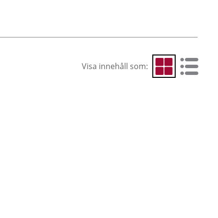
Visa innehåll som:
Visa som rutnät
Visa som 