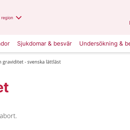
har valt region
en annan
region
Jönköpings län
.
ador
Sjukdomar & besvär
Undersökning & b
 graviditet - svenska lättläst
et
abort.