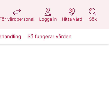
på 1177.se
på 1177.se
på 1177.se
på 1177.se
För vårdpersonal
Logga in
Hitta vård
Sök
ehandling
Så fungerar vården