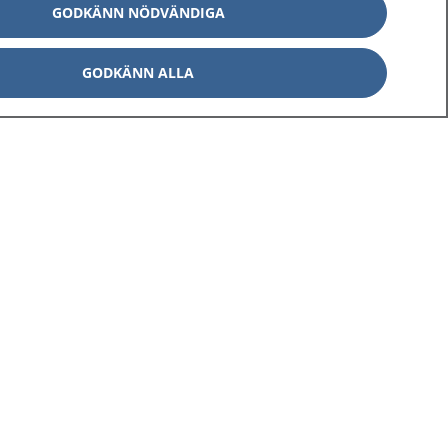
GODKÄNN NÖDVÄNDIGA
GODKÄNN ALLA
Om 1177
Kontakt
E-tjänster
Press
Aktuellt
Digital tillgänglighet
Inställningar för kakor
av personuppgifter
Hantering av kakor