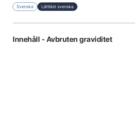
Svenska
Lättläst svenska
Innehåll - Avbruten graviditet