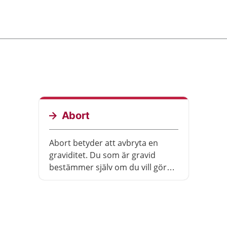
Abort
Abort betyder att avbryta en
graviditet. Du som är gravid
bestämmer själv om du vill göra
abort. Det kallas för fri abort.