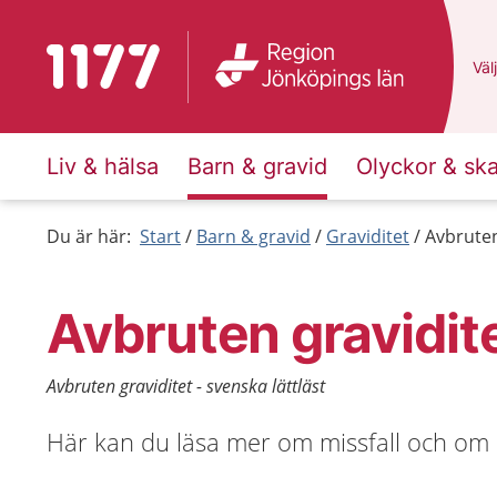
Till startsidan för 1177
Du 
Välj
Liv & hälsa
Barn & gravid
Olyckor & sk
Du är här:
Start
Barn & gravid
Graviditet
Avbruten
Avbruten gravidit
Avbruten graviditet - svenska lättläst
Här kan du läsa mer om missfall och om 