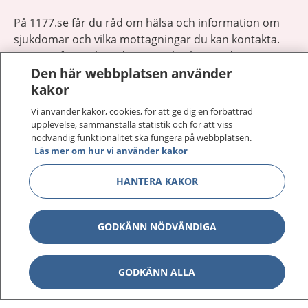
På 1177.se får du råd om hälsa och information om
sjukdomar och vilka mottagningar du kan kontakta.
Logga in för att läsa din journal och göra dina
Den här webbplatsen använder
vårdärenden. Ring telefonnummer 1177 för
kakor
sjukvårdsrådgivning dygnet runt.
1177 ger dig råd när du vill må bättre.
Vi använder kakor, cookies, för att ge dig en förbättrad
upplevelse, sammanställa statistik och för att viss
nödvändig funktionalitet ska fungera på webbplatsen.
Läs mer om hur vi använder kakor
HANTERA KAKOR
Visa inn
1177 på flera språk
GODKÄNN NÖDVÄNDIGA
Visa inn
Om 1177
Visa inn
Kontakt
GODKÄNN ALLA