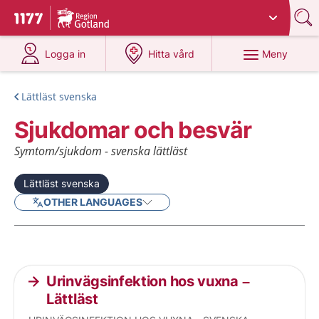
Du har valt region
Gotland
.
Till startsidan för 1177
på 1177.se
på 1177.se
Meny
Logga in
Hitta vård
Lättläst svenska
Sjukdomar och besvär
Symtom/sjukdom - svenska lättläst
Lättläst svenska
OTHER LANGUAGES
Current articles
Urinvägsinfektion hos vuxna –
Lättläst