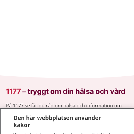
1177
–
tryggt om din hälsa och vård
På 1177.se får du råd om hälsa och information om
sjukdomar och vilka mottagningar du kan kontakta.
Den här webbplatsen använder
Logga in för att läsa din journal och göra dina
kakor
vårdärenden. Ring telefonnummer 1177 för