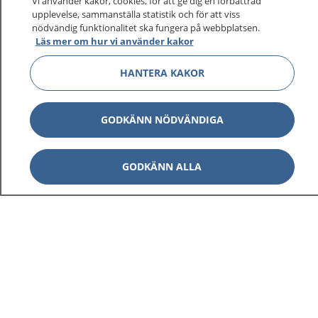
sjukvårdsrådgivning dygnet runt.
Vi använder kakor, cookies, för att ge dig en förbättrad
upplevelse, sammanställa statistik och för att viss
1177 ger dig råd när du vill må bättre.
nödvändig funktionalitet ska fungera på webbplatsen.
Läs mer om hur vi använder kakor
HANTERA KAKOR
Visa inn
1177 på flera språk
GODKÄNN NÖDVÄNDIGA
Visa inn
Om 1177
GODKÄNN ALLA
Visa inn
Kontakt
Behandling av personuppgifter
Hantering av kakor