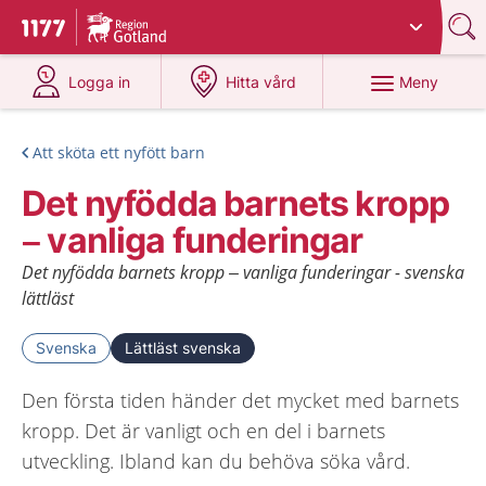
Du har valt region
Gotland
.
Till startsidan för 1177
på 1177.se
på 1177.se
Meny
Logga in
Hitta vård
Att sköta ett nyfött barn
Det nyfödda barnets kropp
– vanliga funderingar
Det nyfödda barnets kropp – vanliga funderingar - svenska
lättläst
Svenska
Lättläst svenska
Den första tiden händer det mycket med barnets
kropp. Det är vanligt och en del i barnets
utveckling. Ibland kan du behöva söka vård.