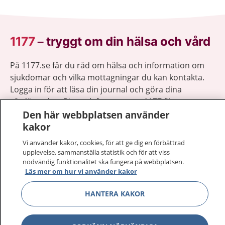
1177
–
tryggt om din hälsa och vård
På 1177.se får du råd om hälsa och information om
sjukdomar och vilka mottagningar du kan kontakta.
Logga in för att läsa din journal och göra dina
vårdärenden. Ring telefonnummer 1177 för
Den här webbplatsen använder
sjukvårdsrådgivning dygnet runt.
kakor
1177 ger dig råd när du vill må bättre.
Vi använder kakor, cookies, för att ge dig en förbättrad
upplevelse, sammanställa statistik och för att viss
nödvändig funktionalitet ska fungera på webbplatsen.
Läs mer om hur vi använder kakor
Visa inn
1177 på flera språk
HANTERA KAKOR
Visa inn
Om 1177