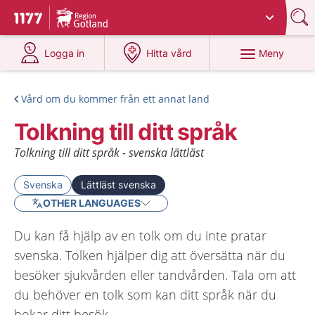
Du har valt region
Gotland
.
Till startsidan för 1177
på 1177.se
på 1177.se
Meny
Logga in
Hitta vård
Vård om du kommer från ett annat land
Tolkning till ditt språk
Tolkning till ditt språk - svenska lättläst
Svenska
Lättläst svenska
OTHER LANGUAGES
Du kan få hjälp av en tolk om du inte pratar
svenska. Tolken hjälper dig att översätta när du
besöker sjukvården eller tandvården. Tala om att
du behöver en tolk som kan ditt språk när du
bokar ditt besök.