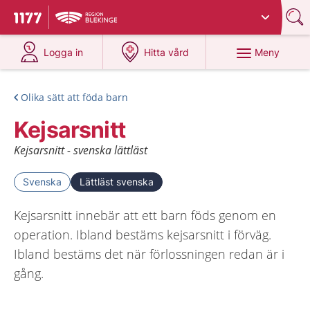
Du har valt region
Blekinge
.
Till startsidan för 1177
på 1177.se
på 1177.se
Meny
Logga in
Hitta vård
Olika sätt att föda barn
Kejsarsnitt
Kejsarsnitt - svenska lättläst
Svenska
Lättläst svenska
Kejsarsnitt innebär att ett barn föds genom en
operation. Ibland bestäms kejsarsnitt i förväg.
Ibland bestäms det när förlossningen redan är i
gång.