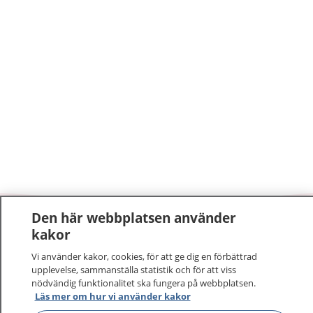
Den här webbplatsen använder
1177
–
tryggt om din hälsa och vård
kakor
Vi använder kakor, cookies, för att ge dig en förbättrad
På 1177.se får du råd om hälsa och information om
upplevelse, sammanställa statistik och för att viss
sjukdomar och vilka mottagningar du kan kontakta.
nödvändig funktionalitet ska fungera på webbplatsen.
Logga in för att läsa din journal och göra dina
Läs mer om hur vi använder kakor