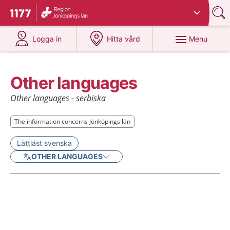
Du har valt region
Jönköpings län
.
To start page for 1177
at 1177.se
at 1177.se
Menu
Logga in
Hitta vård
Other languages
Other languages - serbiska
The information concerns Jönköpings län
The information concerns Jönköpings län
Lättläst svenska
OTHER LANGUAGES
Current articles