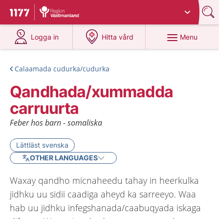
Du har valt region
Västmanland
.
To start page for 1177
at 1177.se
at 1177.se
Menu
Logga in
Hitta vård
Calaamada cudurka/cudurka
Qandhada/xummadda
carruurta
Feber hos barn - somaliska
Lättläst svenska
OTHER LANGUAGES
Waxay qandho micnaheedu tahay in heerkulka
jidhku uu sidii caadiga aheyd ka sarreeyo. Waa
hab uu jidhku infegshanada/caabuqyada iskaga