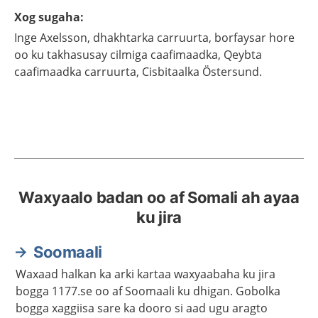
Xog sugaha
:
Inge
Axelsson,
dhakhtarka carruurta, borfaysar hore
oo ku takhasusay cilmiga caafimaadka, Qeybta
caafimaadka carruurta, Cisbitaalka Östersund.
Waxyaalo badan oo af Somali ah ayaa
ku jira
Soomaali
Waxaad halkan ka arki kartaa waxyaabaha ku jira
bogga 1177.se oo af Soomaali ku dhigan. Gobolka
bogga xaggiisa sare ka dooro si aad ugu aragto