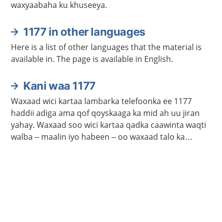
waxyaabaha ku khuseeya.
1177 in other languages
Here is a list of other languages that the material is
available in. The page is available in English.
Kani waa 1177
Waxaad wici kartaa lambarka telefoonka ee 1177
haddii adiga ama qof qoyskaaga ka mid ah uu jiran
yahay. Waxaad soo wici kartaa qadka caawinta waqti
walba – maalin iyo habeen – oo waxaad talo ka
heleysaa kalkaalisada. Bogga 1177.se ayaa laga
helayaa macluumaad caafimaadka iyo cudurrada ku
saabsan.