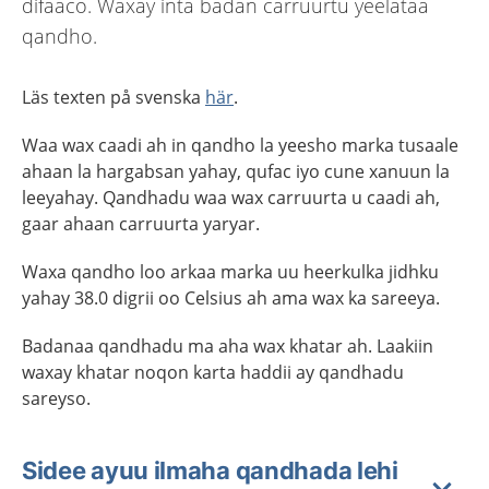
difaaco. Waxay inta badan carruurtu yeelataa
qandho.
Läs texten på svenska
här
.
Waa wax caadi ah in qandho la yeesho marka tusaale
ahaan la hargabsan yahay, qufac iyo cune xanuun la
leeyahay. Qandhadu waa wax carruurta u caadi ah,
gaar ahaan carruurta yaryar.
Waxa qandho loo arkaa marka uu heerkulka jidhku
yahay 38.0 digrii oo Celsius ah ama wax ka sareeya.
Badanaa qandhadu ma aha wax khatar ah. Laakiin
waxay khatar noqon karta haddii ay qandhadu
sareyso.
Sidee ayuu ilmaha qandhada lehi