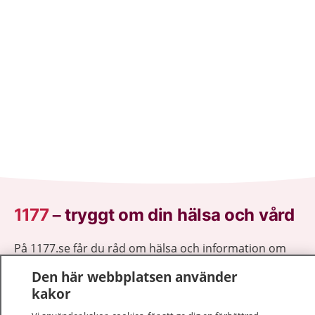
1177
–
tryggt om din hälsa och vård
På 1177.se får du råd om hälsa och information om
sjukdomar och vilka mottagningar du kan kontakta.
Den här webbplatsen använder
Logga in för att läsa din journal och göra dina
kakor
vårdärenden. Ring telefonnummer 1177 för