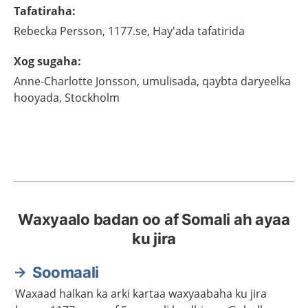
Tafatiraha
:
Rebecka
Persson,
1177.se, Hay'ada tafatirida
Xog sugaha
:
Anne-Charlotte
Jonsson,
umulisada, qaybta daryeelka
hooyada, Stockholm
Waxyaalo badan oo af Somali ah ayaa
ku jira
Soomaali
Waxaad halkan ka arki kartaa waxyaabaha ku jira