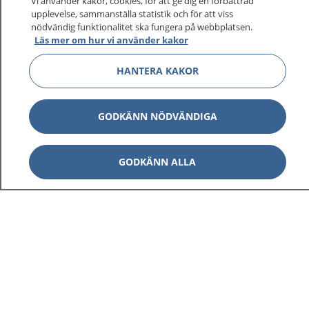
sjukvårdsrådgivning dygnet runt.
Vi använder kakor, cookies, för att ge dig en förbättrad
upplevelse, sammanställa statistik och för att viss
1177 ger dig råd när du vill må bättre.
nödvändig funktionalitet ska fungera på webbplatsen.
Läs mer om hur vi använder kakor
HANTERA KAKOR
Show co
1177 på flera språk
GODKÄNN NÖDVÄNDIGA
Show co
Om 1177
GODKÄNN ALLA
Show co
Kontakt
Behandling av personuppgifter
Hantering av kakor