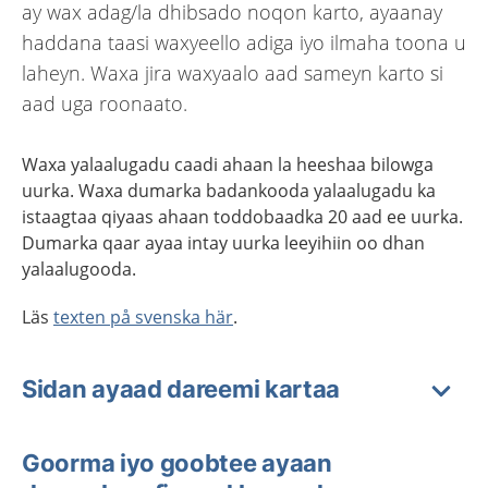
ay wax adag/la dhibsado noqon karto, ayaanay
haddana taasi waxyeello adiga iyo ilmaha toona u
laheyn. Waxa jira waxyaalo aad sameyn karto si
aad uga roonaato.
Waxa yalaalugadu caadi ahaan la heeshaa bilowga
uurka. Waxa dumarka badankooda yalaalugadu ka
istaagtaa qiyaas ahaan toddobaadka 20 aad ee uurka.
Dumarka qaar ayaa intay uurka leeyihiin oo dhan
yalaalugooda.
Läs
texten på svenska här
.
Sidan ayaad dareemi kartaa
Goorma iyo goobtee ayaan