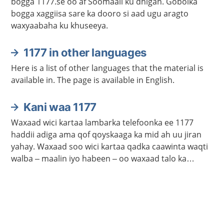
bogga 1177.se oo af Soomaali ku dhigan. Gobolka
bogga xaggiisa sare ka dooro si aad ugu aragto
waxyaabaha ku khuseeya.
1177 in other languages
Here is a list of other languages that the material is
available in. The page is available in English.
Kani waa 1177
Waxaad wici kartaa lambarka telefoonka ee 1177
haddii adiga ama qof qoyskaaga ka mid ah uu jiran
yahay. Waxaad soo wici kartaa qadka caawinta waqti
walba – maalin iyo habeen – oo waxaad talo ka
heleysaa kalkaalisada. Bogga 1177.se ayaa laga
helayaa macluumaad caafimaadka iyo cudurrada ku
saabsan.