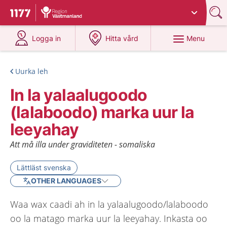
Du har valt region
Västmanland
.
To start page for 1177
at 1177.se
at 1177.se
Menu
Logga in
Hitta vård
Uurka leh
In la yalaalugoodo
(lalaboodo) marka uur la
leeyahay
Att må illa under graviditeten - somaliska
Lättläst svenska
OTHER LANGUAGES
Waa wax caadi ah in la yalaalugoodo/lalaboodo
oo la matago marka uur la leeyahay. Inkasta oo