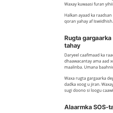
Waxay kuwaasi furan yihii
Halkan ayaad ka raadsan
qoran yahay af Iswiidhish
Rugta gargaarka
tahay
Daryeel caafimaad ka raa
dhaawacantay ama aad xoo
maalinba. Umana baahnid 
Waxa rugta gargaarka deg
dadka xoog u jiran. Waxa
sugi doono si loogu caaw
Alaarmka SOS-ta 