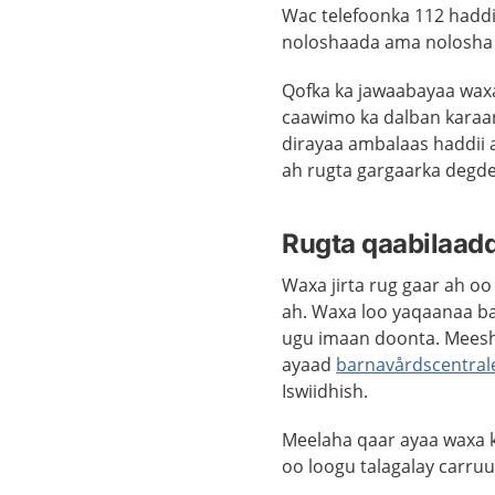
Wac telefoonka 112 haddii
noloshaada ama nolosha qo
Qofka ka jawaabayaa waxa 
caawimo ka dalban karaan
dirayaa ambalaas haddii 
ah rugta gargaarka degd
Rugta qaabilaadd
Waxa jirta rug gaar ah oo
ah. Waxa loo yaqaanaa ba
ugu imaan doonta. Meesh
ayaad
barnavårdscentral
Iswiidhish.
Meelaha qaar ayaa waxa k
oo loogu talagalay carruu