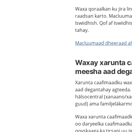
Waxa qoraalkan ku jira li
raadsan karto. Macluumaa
Iswiidhish. Qof af Iswiid
tahay.
Macluumaad dheeraad ah 
Waxay xarunta c
meesha aad dega
Xarunta caafimaadku wax
aad degantahay agteeda. 
hälsocentral (xanaano/xa
guud) ama familjeläkarmo
Waxa xarunta caafimaadka
oo daryeelka caafimaadka
qoyskaaga ka tirsani uu 