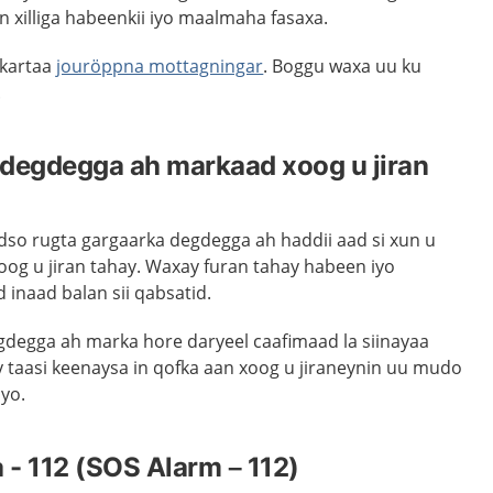
n xilliga habeenkii iyo maalmaha fasaxa.
 kartaa
jouröppna mottagningar
. Boggu waxa uu ku
.
 degdegga ah markaad xoog u jiran
dso rugta gargaarka degdegga ah haddii aad si xun u
g u jiran tahay. Waxay furan tahay habeen iyo
inaad balan sii qabsatid.
degga ah marka hore daryeel caafimaad la siinayaa
y taasi keenaysa in qofka aan xoog u jiraneynin uu mudo
iyo.
- 112 (SOS Alarm – 112)