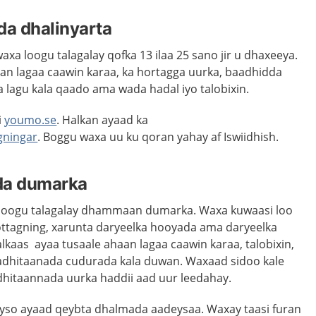
da dhalinyarta
 loogu talagalay qofka 13 ilaa 25 sano jir u dhaxeeya.
an lagaa caawin karaa, ka hortagga uurka, baadhidda
lagu kala qaado ama wada hadal iyo talobixin.
i
youmo.se
. Halkan ayaad ka
ningar
. Boggu waxa uu ku qoran yahay af Iswiidhish.
da dumarka
o loogu talagalay dhammaan dumarka. Waxa kuwaasi loo
agning, xarunta daryeelka hooyada ama daryeelka
kaas ayaa tusaale ahaan lagaa caawin karaa, talobixin,
aadhitaanada cudurada kala duwan. Waxaad sidoo kale
adhitaannada uurka haddii aad uur leedahay.
so ayaad qeybta dhalmada aadeysaa. Waxay taasi f
uran