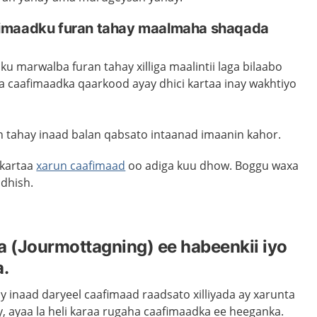
imaadku furan tahay maalmaha shaqada
 marwalba furan tahay xilliga maalintii laga bilaabo
ha caafimaadka qaarkood ayay dhici kartaa inay wakhtiyo
 tahay inaad balan qabsato intaanad imaanin kahor.
 kartaa
xarun caafimaad
oo adiga kuu dhow. Boggu waxa
idhish.
 (Jourmottagning) ee habeenkii iyo
.
y inaad daryeel caafimaad raadsato xilliyada ay xarunta
, ayaa la heli karaa rugaha caafimaadka ee heeganka.