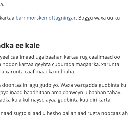
a.
 kartaa
barnmorskemottagningar
. Boggu waxa uu ku
.
dka ee kale
yeel caafimaad uga baahan kartaa rug caafimaad oo
an noqon kartaa qeybta cudurada maqaarka, xarunta
a xarunta caafimaadka indhaha.
doontaa in lagu gudbiyo. Waxa warqadda gudbinta ku
aya inaad baadhitaan ama daaweyn u baahan tahay.
adka kula kulmayso ayaa gudbinta kuu diri karta.
naad sugto si aad u hesho ballan aad rugta noocaas ah