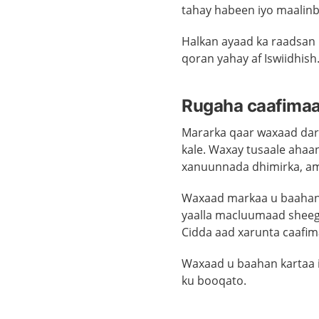
tahay
habeen iyo maalinb
Halkan ayaad ka raadsan
qoran yahay af Iswiidhish
Rugaha caafimaa
Mararka qaar waxaad dar
kale. Waxay tusaale aha
xanuunnada dhimirka, am
Waxaad markaa u baahan 
yaalla macluumaad sheeg
Cidda aad xarunta caafim
Waxaad u baahan kartaa i
ku booqato.