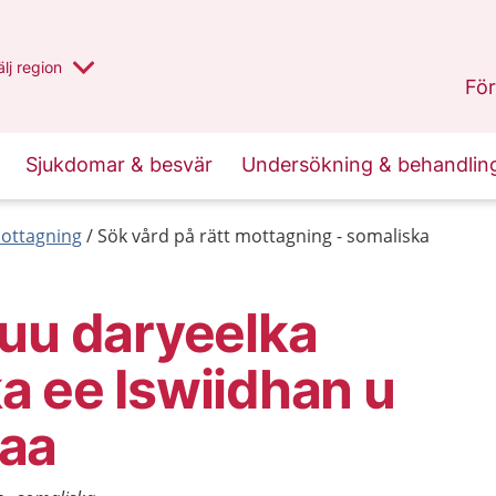
u har valt region
lj
en annan
region
Västernorrland
.
För
Sjukdomar & besvär
Undersökning & behandlin
mottagning
Sök vård på rätt mottagning - somaliska
uu daryeelka
 ee Iswiidhan u
aa