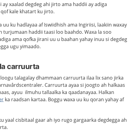
 ay xaalad degdeg ahi jirto ama haddii ay adiga
f kale khatart ku jirto.
uu ku hadlayaa af Iswiidhish ama Ingiriisi, laakiin waxay
 turjumaan haddii taasi loo baahdo. Waxa la soo
adiga ama qofka jirani uu u baahan yahay inuu si degdeg
egga ugu yimaado.
a carruurta
 loogu talagalay dhammaan carruurta ilaa lix sano jirka
rnavårdscentraler. Carruurta ayaa si joogto ah halkaas
aas, ayuu ilmuhu tallaalka ka qaadanayaa. Halkan
er
ka raadsan kartaa. Boggu waxa uu ku qoran yahay af
u yaal cisbitaal gaar ah iyo rugo gargaarka degdegga ah
rta.