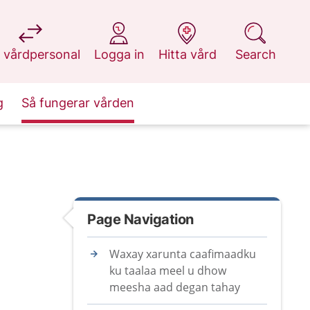
at 1177.se
at 1177.se
at 1177.se
at 1177.se
 vårdpersonal
Logga in
Hitta vård
Search
g
Så fungerar vården
Page Navigation
Waxay xarunta caafimaadku
ku taalaa meel u dhow
meesha aad degan tahay