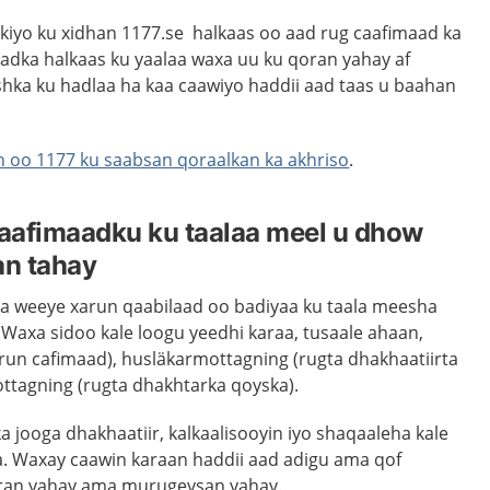
nkiyo ku xidhan 1177.se halkaas oo aad rug caafimaad ka
dka halkaas ku yaalaa waxa uu ku qoran yahay af
hishka ku hadlaa ha kaa caawiyo haddii aad taas u baahan
oo 1177 ku saabsan qoraalkan ka akhriso
.
aafimaadku ku taalaa meel u dhow
n tahay
a weeye xarun qaabilaad oo badiyaa ku taala meesha
Waxa sidoo kale loogu yeedhi karaa, tusaale ahaan,
run cafimaad), husläkarmottagning (rugta dhakhaatiirta
ttagning (rugta dhakhtarka qoyska).
 jooga dhakhaatiir, kalkaalisooyin iyo shaqaaleha kale
. Waxay caawin karaan haddii aad adigu ama qof
jiran yahay ama murugeysan yahay.