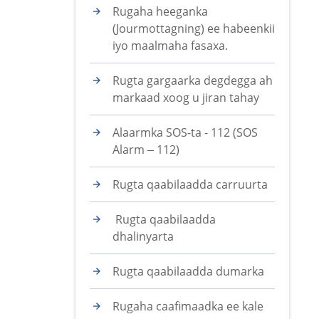
Rugaha heeganka
(Jourmottagning) ee habeenkii
iyo maalmaha fasaxa.
Rugta gargaarka degdegga ah
markaad xoog u jiran tahay
Alaarmka SOS-ta - 112 (SOS
Alarm – 112)
Rugta qaabilaadda carruurta
Rugta qaabilaadda
dhalinyarta
Rugta qaabilaadda dumarka
Rugaha caafimaadka ee kale