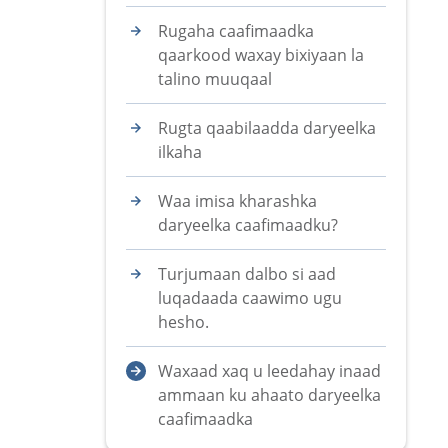
Rugaha caafimaadka
qaarkood waxay bixiyaan la
talino muuqaal
Rugta qaabilaadda daryeelka
ilkaha
Waa imisa kharashka
daryeelka caafimaadku?
Turjumaan dalbo si aad
luqadaada caawimo ugu
hesho.
Waxaad xaq u leedahay inaad
ammaan ku ahaato daryeelka
caafimaadka