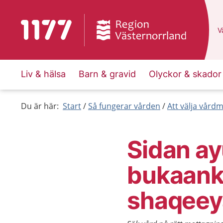
To start page for 1177
D
Vä
Liv & hälsa
Barn & gravid
Olyckor & skador
Du är här:
Start
Så fungerar vården
Att välja vård
Sidan ay
bukaanka
shaqeey