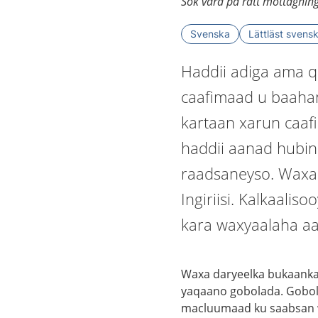
Sök vård på rätt mottagnin
Svenska
Lättläst svens
Haddii adiga ama q
caafimaad u baahan
kartaan xarun caaf
haddii aanad hubin
raadsaneyso. Waxaa
Ingiriisi. Kalkaalis
kara waxyaalaha aa
Waxa daryeelka bukaanka
yaqaano gobolada. Gobolk
macluumaad ku saabsan