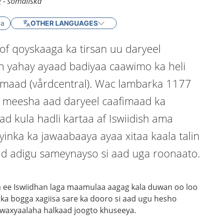
g - somaliska
ka
OTHER LANGUAGES
of qoyskaaga ka tirsan uu daryeel
 yahay ayaad badiyaa caawimo ka heli
imaad (vårdcentral). Wac lambarka 1177
 meesha aad daryeel caafimaad ka
d kula hadli kartaa af Iswiidish ama
ooyinka ka jawaabaaya ayaa xitaa kaala talin
d adigu sameynayso si aad uga roonaato.
 ee Iswiidhan laga maamulaa aagag kala duwan oo loo
a bogga xagiisa sare ka dooro si aad ugu hesho
 w
axyaalaha
halkaad
joogto khuseeya.