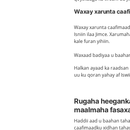
Waxay xarunta caaf
Waxay xarunta caafimaadku
Isniin ilaa Jimce. Xaruma
kale furan yihiin.
Waxaad badiyaa u baahan
Halkan ayaad ka raadsan
uu ku qoran yahay af Iswi
Rugaha heeganka
maalmaha fasaxa
Haddii aad u baahan taha
caafimaadku xidhan tahay