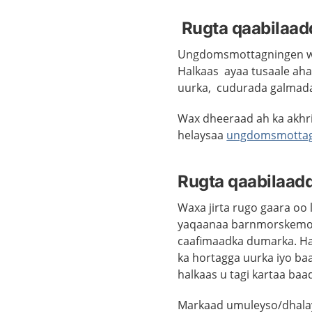
Rugta qaabilaad
Ungdomsmottagningen waxa
Halkaas ayaa tusaale aha
uurka, cudurada galmada 
Wax dheeraad ah ka akhr
helaysaa
ungdomsmottag
Rugta qaabilaad
Waxa jirta rugo gaara o
yaqaanaa barnmorskemott
caafimaadka dumarka. Hal
ka hortagga uurka iyo b
halkaas u tagi kartaa ba
Markaad umuleyso/dhalay